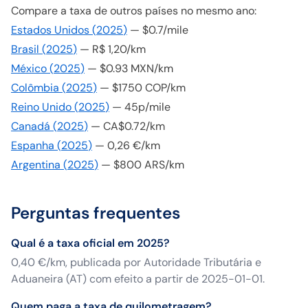
Compare a taxa de outros países no mesmo ano:
Estados Unidos
(
2025
)
—
$0.7/mile
Brasil
(
2025
)
—
R$ 1,20/km
México
(
2025
)
—
$0.93 MXN/km
Colômbia
(
2025
)
—
$1750 COP/km
Reino Unido
(
2025
)
—
45p/mile
Canadá
(
2025
)
—
CA$0.72/km
Espanha
(
2025
)
—
0,26 €/km
Argentina
(
2025
)
—
$800 ARS/km
Perguntas frequentes
Qual é a taxa oficial em 2025?
0,40 €/km, publicada por Autoridade Tributária e
Aduaneira (AT) com efeito a partir de 2025-01-01.
Quem paga a taxa de quilometragem?