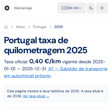
Blog
Calculadora de kilometraje
Glosario
Distancias entre ciu
Kilometraje
🇨🇴
ES-CO
Rates
Portugal
2025
Portugal
taxa de
quilometragem
2025
0,40 €/km
Taxa oficial:
vigente desde
2025-
01-01
— 2025-12-31
.
AT — Subsídio de transporte
em automóvel próprio
.
Esta página mostra a taxa histórica de 2025. A taxa atual é
de 2026.
Ver taxa atual →