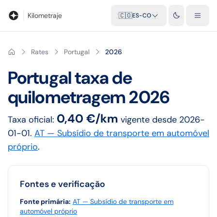
Blog
Calculadora de kilometraje
Glosario
Distancias entre ciu
Kilometraje
🇨🇴
ES-CO
Rates
Portugal
2026
Portugal
taxa de
quilometragem
2026
0,40 €/km
Taxa oficial:
vigente desde
2026-
01-01
.
AT — Subsídio de transporte em automóvel
próprio
.
Fontes e verificação
Fonte primária
:
AT — Subsídio de transporte em
automóvel próprio