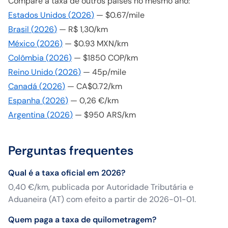
Compare a taxa de outros países no mesmo ano:
Estados Unidos
(
2026
)
—
$0.67/mile
Brasil
(
2026
)
—
R$ 1,30/km
México
(
2026
)
—
$0.93 MXN/km
Colômbia
(
2026
)
—
$1850 COP/km
Reino Unido
(
2026
)
—
45p/mile
Canadá
(
2026
)
—
CA$0.72/km
Espanha
(
2026
)
—
0,26 €/km
Argentina
(
2026
)
—
$950 ARS/km
Perguntas frequentes
Qual é a taxa oficial em 2026?
0,40 €/km, publicada por Autoridade Tributária e
Aduaneira (AT) com efeito a partir de 2026-01-01.
Quem paga a taxa de quilometragem?