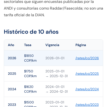
sectoriales que siguen encuestas publicadas por la
ANDI y consultorías como Raddar/Fasecolda; no son una
tarifa oficial de la DIAN.
Histórico de 10 años
Año
Tasa
Vigencia
Página
$1850
2026
2026-01-01
/rates/
co
/
2026
COP/km
$1750
2025-01-01
2025
/rates/
co
/
2025
COP/km
→ 2025-12-31
$1620
2024-01-01
2024
/rates/
co
/
2024
COP/km
→ 2024-12-31
$1500
2023-01-01
2023
/rates/
co
/
2023