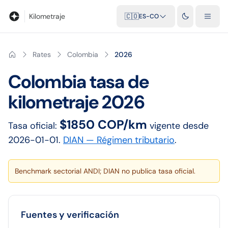
Blog
Calculadora de kilometraje
Glosario
Distancias entre ciu
Kilometraje
🇨🇴
ES-CO
Rates
Colombia
2026
Colombia
tasa de
kilometraje
2026
$1850 COP/km
Tasa oficial:
vigente desde
2026-01-01
.
DIAN — Régimen tributario
.
Benchmark sectorial ANDI; DIAN no publica tasa oficial.
Fuentes y verificación