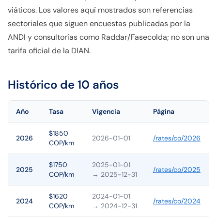
viáticos. Los valores aquí mostrados son referencias
sectoriales que siguen encuestas publicadas por la
ANDI y consultorías como Raddar/Fasecolda; no son una
tarifa oficial de la DIAN.
Histórico de 10 años
Año
Tasa
Vigencia
Página
$1850
2026
2026-01-01
/rates/
co
/
2026
COP/km
$1750
2025-01-01
2025
/rates/
co
/
2025
COP/km
→ 2025-12-31
$1620
2024-01-01
2024
/rates/
co
/
2024
COP/km
→ 2024-12-31