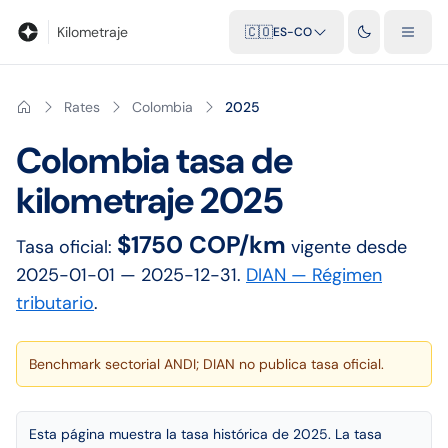
Blog
Calculadora de kilometraje
Glosario
Distancias entre ciu
Kilometraje
🇨🇴
ES-CO
Rates
Colombia
2025
Colombia
tasa de
kilometraje
2025
$1750 COP/km
Tasa oficial:
vigente desde
2025-01-01
— 2025-12-31
.
DIAN — Régimen
tributario
.
Benchmark sectorial ANDI; DIAN no publica tasa oficial.
Esta página muestra la tasa histórica de 2025. La tasa