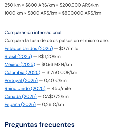
250 km × $800 ARS/km = $200.000 ARS/km
1000 km × $800 ARS/km = $800.000 ARS/km
Comparación internacional
Compara la tasa de otros países en el mismo año:
Estados Unidos
(
2025
)
—
$0.7/mile
Brasil
(
2025
)
—
R$ 1,20/km
México
(
2025
)
—
$0.93 MXN/km
Colombia
(
2025
)
—
$1750 COP/km
Portugal
(
2025
)
—
0,40 €/km
Reino Unido
(
2025
)
—
45p/mile
Canadá
(
2025
)
—
CA$0.72/km
España
(
2025
)
—
0,26 €/km
Preguntas frecuentes