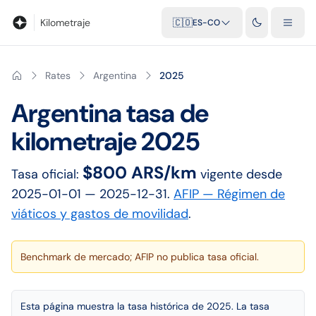
Blog
Calculadora de kilometraje
Glosario
Distancias entre ciu
Kilometraje
🇨🇴
ES-CO
Rates
Argentina
2025
Argentina
tasa de
kilometraje
2025
$800 ARS/km
Tasa oficial:
vigente desde
2025-01-01
— 2025-12-31
.
AFIP — Régimen de
viáticos y gastos de movilidad
.
Benchmark de mercado; AFIP no publica tasa oficial.
Esta página muestra la tasa histórica de 2025. La tasa