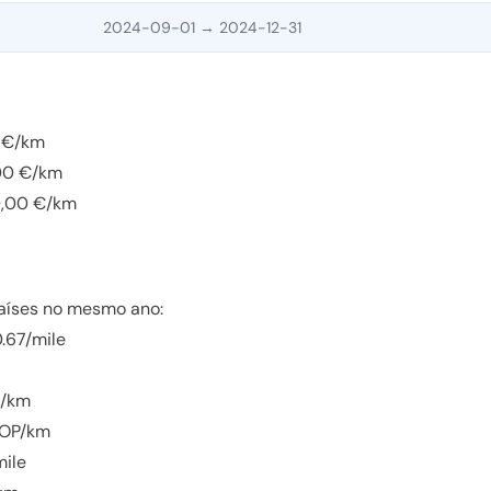
2024-09-01
→ 2024-12-31
 €/km
00 €/km
0,00 €/km
aíses no mesmo ano:
.67/mile
N/km
COP/km
ile