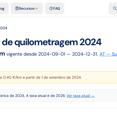
dades
Plantillas y hojas de cálculo gratis
Comparativos
Tarifas o
log
Recursos
FAQ
2024
a de quilometragem
2024
km
vigente desde
2024-09-01
— 2024-12-31
.
AT — Su
 0,40 €/km a partir de 1 de setembro de 2024.
tórica de 2024. A taxa atual é de 2026.
Ver taxa atual →