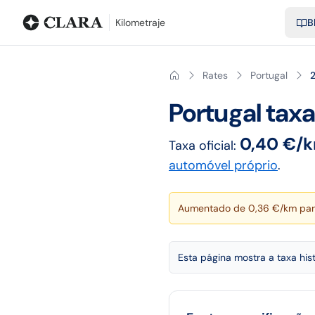
Blog
Calculadora de kilometraje
Glosario
Distancias entre ciu
Kilometraje
B
Rates
Portugal
Portugal
tax
0,40 €/
Taxa oficial:
automóvel próprio
.
Aumentado de 0,36 €/km para
Esta página mostra a taxa his