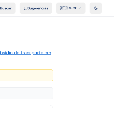
ficiales
Podcast
Videos
Desarrolladores
Integraciones
FAQ
Buscar
Sugerencias
🇨🇴
ES-CO
bsídio de transporte em