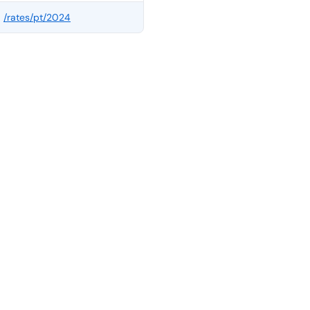
/rates/
pt
/
2024