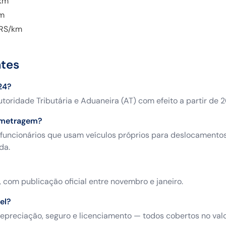
km
km
RS/km
ntes
24?
toridade Tributária e Aduaneira (AT) com efeito a partir de
ometragem?
uncionários que usam veículos próprios para deslocamento
da.
 com publicação oficial entre novembro e janeiro.
el?
preciação, seguro e licenciamento — todos cobertos no valo