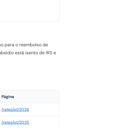
ção para o reembolso de
bsídio está isento de IRS e
Página
/rates/
pt
/
2026
/rates/
pt
/
2025