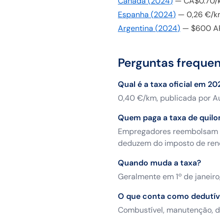
Canadá
(
2024
)
—
CA$0.70/
Espanha
(
2024
)
—
0,26 €/
Argentina
(
2024
)
—
$600 A
Perguntas freque
Qual é a taxa oficial em 20
0,40 €/km, publicada por Au
Quem paga a taxa de quil
Empregadores reembolsam f
deduzem do imposto de ren
Quando muda a taxa?
Geralmente em 1º de janeiro,
O que conta como dedutív
Combustível, manutenção, de