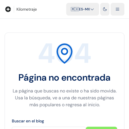
Blog
Calculadora de kilometraje
Glosario
Distancias entre ciu
Kilometraje
🇲🇽
ES-MX
404
Página no encontrada
La página que buscas no existe o ha sido movida.
Usa la búsqueda, ve a una de nuestras páginas
más populares o regresa al inicio.
Buscar en el blog