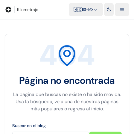
Blog
Calculadora de kilometraje
Glosario
Distancias entre ciu
Kilometraje
🇲🇽
ES-MX
404
Página no encontrada
La página que buscas no existe o ha sido movida.
Usa la búsqueda, ve a una de nuestras páginas
más populares o regresa al inicio.
Buscar en el blog