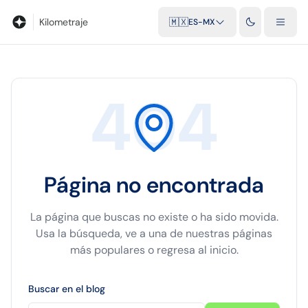
Blog
Calculadora de kilometraje
Glosario
Distancias entre ciu
Kilometraje
🇲🇽
ES-MX
404
Página no encontrada
La página que buscas no existe o ha sido movida.
Usa la búsqueda, ve a una de nuestras páginas
más populares o regresa al inicio.
Buscar en el blog