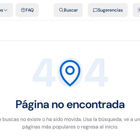
dades
Plantillas y hojas gratis
Comparativos
Tarifas oficiales
Pod
os
FAQ
Buscar
Sugerencias

404
Página no encontrada
 buscas no existe o ha sido movida. Usa la búsqueda, ve a u
páginas más populares o regresa al inicio.