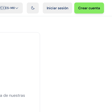
cast
Videos
Desarrolladores
Integraciones
FAQ
🇽
Iniciar sesión
Crear cuenta
ES-MX
na de nuestras