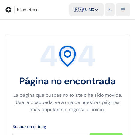
Blog
Calculadora de kilometraje
Glosario
Distancias entre ciu
Kilometraje
🇲🇽
ES-MX
404
Página no encontrada
La página que buscas no existe o ha sido movida.
Usa la búsqueda, ve a una de nuestras páginas
más populares o regresa al inicio.
Buscar en el blog