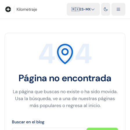
Blog
Calculadora de kilometraje
Glosario
Distancias entre ciu
Kilometraje
🇲🇽
ES-MX
404
Página no encontrada
La página que buscas no existe o ha sido movida.
Usa la búsqueda, ve a una de nuestras páginas
más populares o regresa al inicio.
Buscar en el blog