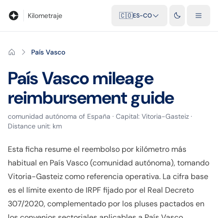
Blog
Calculadora de kilometraje
Glosario
Distancias entre ciu
Kilometraje
🇨🇴
ES-CO
País Vasco
País Vasco
mileage
reimbursement guide
comunidad autónoma
of
España
· Capital:
Vitoria-Gasteiz
·
Distance unit:
km
Esta ficha resume el reembolso por kilómetro más
habitual en País Vasco (comunidad autónoma), tomando
Vitoria-Gasteiz como referencia operativa. La cifra base
es el límite exento de IRPF fijado por el Real Decreto
307/2020, complementado por los pluses pactados en
los convenios sectoriales aplicables a País Vasco.