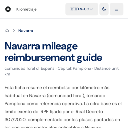
Blog
Calculadora de kilometraje
Glosario
Distancias entre ciu
Kilometraje
🇨🇴
ES-CO
Navarra
Navarra
mileage
reimbursement guide
comunidad foral
of
España
· Capital:
Pamplona
· Distance unit:
km
Esta ficha resume el reembolso por kilómetro más
habitual en Navarra (comunidad foral), tomando
Pamplona como referencia operativa. La cifra base es el
límite exento de IRPF fijado por el Real Decreto
307/2020, complementado por los pluses pactados en
los convenios sectoriales aplicables a Navarra.