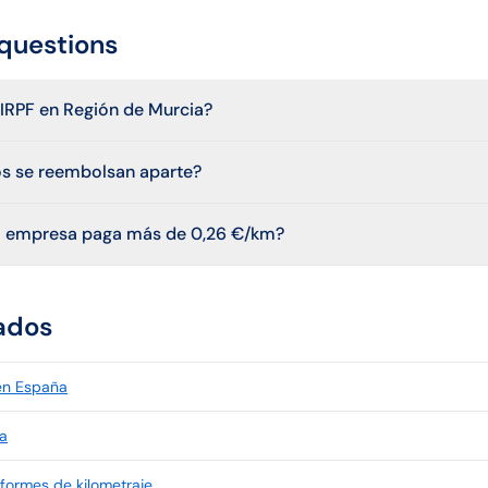
questions
e IRPF en Región de Murcia?
os se reembolsan aparte?
 la empresa paga más de 0,26 €/km?
ados
 en España
a
informes de kilometraje