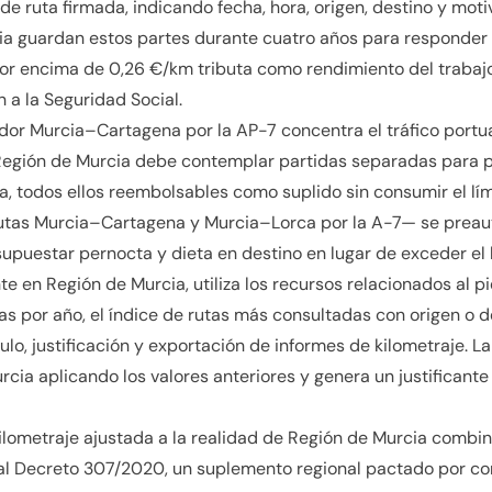
 de ruta firmada, indicando fecha, hora, origen, destino y mot
 guardan estos partes durante cuatro años para responder a
r encima de 0,26 €/km tributa como rendimiento del trabajo
n a la Seguridad Social.
edor Murcia–Cartagena por la AP-7 concentra el tráfico portuari
a Región de Murcia debe contemplar partidas separadas para 
ca, todos ellos reembolsables como suplido sin consumir el lím
utas Murcia–Cartagena y Murcia–Lorca por la A-7— se prea
upuestar pernocta y dieta en destino en lugar de exceder el l
nte en Región de Murcia, utiliza los recursos relacionados al pi
s por año, el índice de rutas más consultadas con origen o de
ulo, justificación y exportación de informes de kilometraje. L
cia aplicando los valores anteriores y genera un justificante 
kilometraje ajustada a la realidad de Región de Murcia combina 
l Decreto 307/2020, un suplemento regional pactado por con