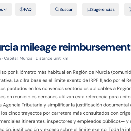
dades
Plantillas y hojas de cálculo gratis
Comparativos
Tarifas o
os
FAQ
Buscar
Sugerencias

rcia
mileage reimbursement
a
· Capital:
Murcia
· Distance unit:
km
olso por kilómetro más habitual en Región de Murcia (comun
tiva. La cifra base es el límite exento de IRPF fijado por el 
s pactados en los convenios sectoriales aplicables a Regió
s en municipios cercanos utilizan esta referencia para unifo
la Agencia Tributaria y simplificar la justificación documental
 los cinco trayectos por carretera más consultados con origen
erciales itinerantes, inspectores y empleados públicos— y 
ción, justificación y exceso sobre el límite exento. Toda la i