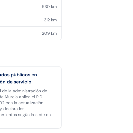
530
km
312
km
209
km
dos públicos en
ón de servicio
l de la administración de
e Murcia aplica el R.D.
2 con la actualización
y declara los
amientos según la sede en