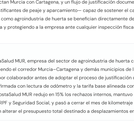
tan Murcia con Cartagena, y un flujo de justificación docume
ustificantes de peaje y aparcamiento— capaz de sostener el ca
s como agroindustria de huerta se benefician directamente de
a y protegiendo a la empresa ante cualquier inspección fiscal 
taSalud MUR, empresa del sector de agroindustria de huerta 
riendo el corredor Murcia–Cartagena y demás municipios de
r colaborador antes de adoptar el proceso de justificación d
 firmada con lectura de odómetro y la tarifa base alineada co
staSalud MUR redujo en 15% los rechazos internos, mantuvo
PF y Seguridad Social, y pasó a cerrar el mes de kilometraje 
 alterar el presupuesto total destinado a desplazamientos e