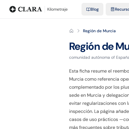
Blog
Calculadora de kilometraje
Glosario
Distancias entre ciu
Kilometraje
Blog
Recurs
Región de Murcia
Región de Mu
comunidad autónoma
of
Españ
Esta ficha resume el reemb
Murcia como referencia opera
complementado por los pluse
sede en Murcia y delegacione
evitar regularizaciones con 
inspección. La página añade
casos de uso prácticos —com
más frecuentes sobre tributa