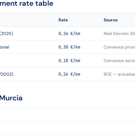
ment rate table
Rate
Source
(2025)
0,26 €/km
Real Decreto 30
orial
0,30 €/km
Convenios provi
0,18 €/km
Convenios secto
2/2002)
0,26 €/km
BOE — actualiz
Murcia