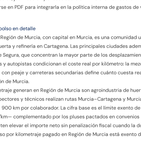
e en PDF para integrarla en la política interna de gastos de v
bolso en detalle
egión de Murcia, con capital en Murcia, es una comunidad u
huerta y refinería en Cartagena. Las principales ciudades ad
e Segura, que concentran la mayor parte de los desplazamien
s y autopistas condicionan el coste real por kilómetro: la mez
s con peaje y carreteras secundarias define cuánto cuesta re
ón de Murcia.
traje generan en Región de Murcia son agroindustria de huerta
spectores y técnicos realizan rutas Murcia–Cartagena y Murci
0 km por colaborador. La cifra base es el límite exento de I
m— complementado por los pluses pactados en convenios se
ten elevar el importe neto sin penalización fiscal cuando la 
olso por kilometraje pagado en Región de Murcia está exento 