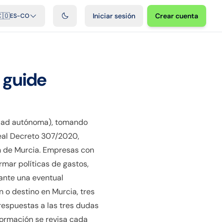
ficiales
Podcast
Videos
Desarrolladores
Integraciones
FAQ
🇴
Iniciar sesión
Crear cuenta
ES-CO
 guide
idad autónoma), tomando
Real Decreto 307/2020,
n de Murcia. Empresas con
rmar políticas de gastos,
 ante una eventual
 o destino en Murcia, tres
respuestas a las tres dudas
nformación se revisa cada