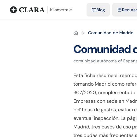
Blog
Calculadora de kilometraje
Glosario
Distancias entre ciu
Kilometraje
Blog
Recurs
Comunidad de Madrid
Comunidad d
comunidad autónoma
of
Españ
Esta ficha resume el reemb
tomando Madrid como referenc
307/2020, complementado po
Empresas con sede en Madrid
políticas de gastos, evitar r
eventual inspección. La pág
Madrid, tres casos de uso p
tres dudas más frecuentes so