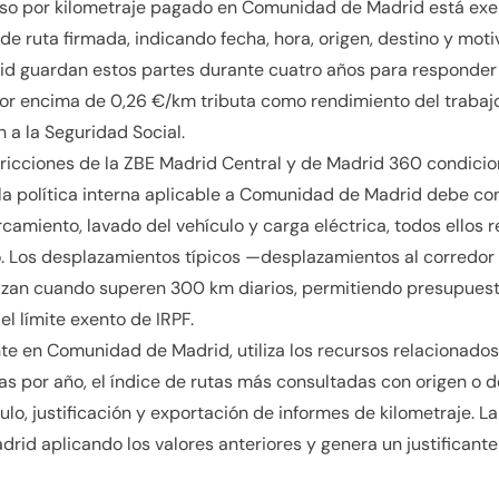
olso por kilometraje pagado en Comunidad de Madrid está ex
 de ruta firmada, indicando fecha, hora, origen, destino y mot
 guardan estos partes durante cuatro años para responder a
r encima de 0,26 €/km tributa como rendimiento del trabajo
n a la Seguridad Social.
stricciones de la ZBE Madrid Central y de Madrid 360 condici
lo, la política interna aplicable a Comunidad de Madrid debe c
camiento, lavado del vehículo y carga eléctrica, todos ellos
to. Los desplazamientos típicos —desplazamientos al corredor 
zan cuando superen 300 km diarios, permitiendo presupuesta
el límite exento de IRPF.
nte en Comunidad de Madrid, utiliza los recursos relacionados 
s por año, el índice de rutas más consultadas con origen o de
ulo, justificación y exportación de informes de kilometraje. L
rid aplicando los valores anteriores y genera un justificante