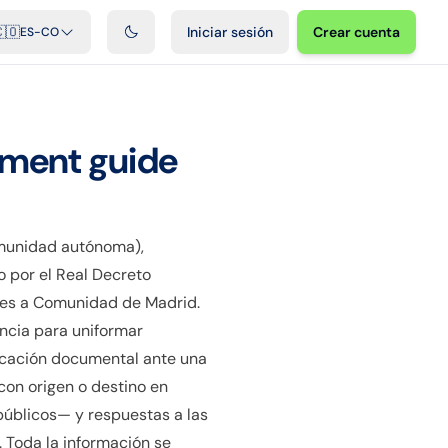
ficiales
Podcast
Videos
Desarrolladores
Integraciones
FAQ
🇴
Iniciar sesión
Crear cuenta
ES-CO
ment guide
omunidad autónoma),
o por el Real Decreto
les a Comunidad de Madrid.
ncia para uniformar
tificación documental ante una
con origen o destino en
públicos— y respuestas a las
. Toda la información se