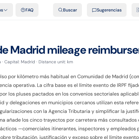
dades
Plantillas y hojas de cálculo gratis
Comparativos
Tarifas o
os
FAQ
Buscar
Sugerencias

e Madrid
mileage reimburse
a
· Capital:
Madrid
· Distance unit:
km
olso por kilómetro más habitual en Comunidad de Madrid (c
ia operativa. La cifra base es el límite exento de IRPF fijad
r los pluses pactados en los convenios sectoriales aplicab
 y delegaciones en municipios cercanos utilizan esta refere
egularizaciones con la Agencia Tributaria y simplificar la jus
ina añade los cinco trayectos por carretera más consultados 
rácticos —comerciales itinerantes, inspectores y empleados 
bre tributación, justificación y exceso sobre el límite exento