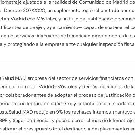
 kilometraje ajustada a la realidad de Comunidad de Madrid com
l Decreto 307/2020, un suplemento regional pactado por con
tan Madrid con Móstoles, y un flujo de justificación documen
ustificantes de peaje y aparcamiento— capaz de sostener el ca
s como servicios financieros se benefician directamente de es
a y protegiendo a la empresa ante cualquier inspección fiscal 
taSalud MAD, empresa del sector de servicios financieros con
riendo el corredor Madrid–Móstoles y demás municipios de 
r colaborador antes de adoptar el proceso de justificación de
 firmada con lectura de odómetro y la tarifa base alineada co
ostaSalud MAD redujo en 9% los rechazos internos, mantuvo 
PF y Seguridad Social, y pasó a cerrar el mes de kilometraje 
 alterar el presupuesto total destinado a desplazamientos 