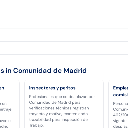
s in
Comunidad de Madrid
en
Inspectores y peritos
Emplea
comisi
Profesionales que se desplazan por
Comunidad de Madrid para
e en
Persona
verificaciones técnicas registran
metraje
Comunid
trayecto y motivo, manteniendo
462/200
trazabilidad para inspección de
nvenio
vigente 
Trabajo.
drid.
desplaz