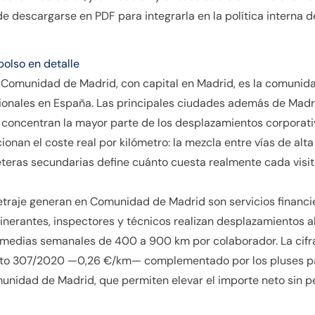
e descargarse en PDF para integrarla en la política interna de
bolso en detalle
omunidad de Madrid, con capital en Madrid, es la comunidad
ionales en España. Las principales ciudades además de Madri
concentran la mayor parte de los desplazamientos corporativo
ionan el coste real por kilómetro: la mezcla entre vías de alta
eteras secundarias define cuánto cuesta realmente cada visit
traje generan en Comunidad de Madrid son servicios financier
tinerantes, inspectores y técnicos realizan desplazamientos a
medias semanales de 400 a 900 km por colaborador. La cifra 
creto 307/2020 —0,26 €/km— complementado por los pluses p
unidad de Madrid, que permiten elevar el importe neto sin pe