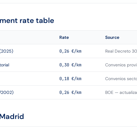
ment rate table
Rate
Source
(2025)
0,26 €/km
Real Decreto 30
orial
0,30 €/km
Convenios provi
0,18 €/km
Convenios secto
2/2002)
0,26 €/km
BOE — actualiz
Madrid