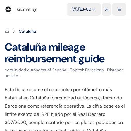
Blog
Calculadora de kilometraje
Glosario
Distancias entre ciu
Kilometraje
🇨🇴
ES-CO
Cataluña
Cataluña
mileage
reimbursement guide
comunidad autónoma
of
España
· Capital:
Barcelona
· Distance
unit:
km
Esta ficha resume el reembolso por kilómetro más
habitual en Cataluña (comunidad autónoma), tomando
Barcelona como referencia operativa. La cifra base es el
límite exento de IRPF fijado por el Real Decreto
307/2020, complementado por los pluses pactados en
los convenios sectoriales aplicables a Cataluña.