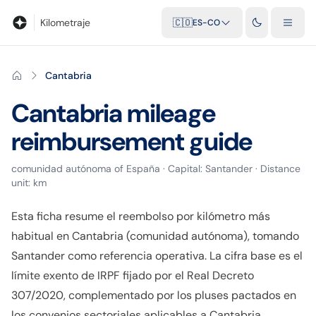
Blog
Calculadora de kilometraje
Glosario
Distancias entre ciu
Kilometraje
🇨🇴
ES-CO
Cantabria
Cantabria
mileage
reimbursement guide
comunidad autónoma
of
España
· Capital:
Santander
· Distance
unit:
km
Esta ficha resume el reembolso por kilómetro más
habitual en Cantabria (comunidad autónoma), tomando
Santander como referencia operativa. La cifra base es el
límite exento de IRPF fijado por el Real Decreto
307/2020, complementado por los pluses pactados en
los convenios sectoriales aplicables a Cantabria.