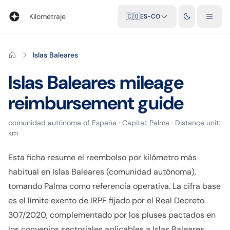
Blog
Calculadora de kilometraje
Glosario
Distancias entre ciu
Kilometraje
🇨🇴
ES-CO
Islas Baleares
Islas Baleares
mileage
reimbursement guide
comunidad autónoma
of
España
· Capital:
Palma
· Distance unit:
km
Esta ficha resume el reembolso por kilómetro más
habitual en Islas Baleares (comunidad autónoma),
tomando Palma como referencia operativa. La cifra base
es el límite exento de IRPF fijado por el Real Decreto
307/2020, complementado por los pluses pactados en
los convenios sectoriales aplicables a Islas Baleares.