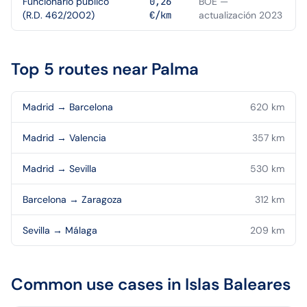
Funcionario público
0,26
BOE —
(R.D. 462/2002)
€/km
actualización 2023
Top 5 routes near
Palma
Madrid
→
Barcelona
620
km
Madrid
→
Valencia
357
km
Madrid
→
Sevilla
530
km
Barcelona
→
Zaragoza
312
km
Sevilla
→
Málaga
209
km
Common use cases in
Islas Baleares