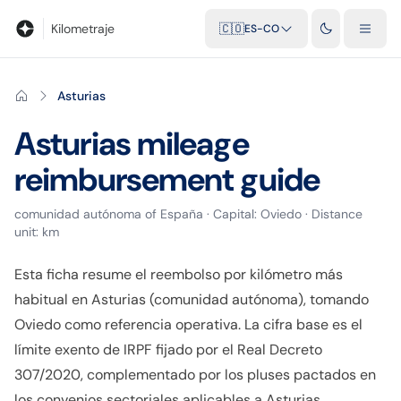
Blog
Calculadora de kilometraje
Glosario
Distancias entre ciu
Kilometraje
🇨🇴
ES-CO
Asturias
Asturias
mileage
reimbursement guide
comunidad autónoma
of
España
· Capital:
Oviedo
· Distance
unit:
km
Esta ficha resume el reembolso por kilómetro más
habitual en Asturias (comunidad autónoma), tomando
Oviedo como referencia operativa. La cifra base es el
límite exento de IRPF fijado por el Real Decreto
307/2020, complementado por los pluses pactados en
los convenios sectoriales aplicables a Asturias.