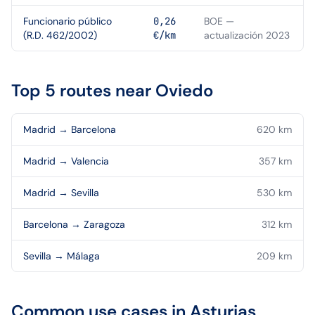
Funcionario público
0,26
BOE —
(R.D. 462/2002)
€/km
actualización 2023
Top 5 routes near
Oviedo
Madrid
→
Barcelona
620
km
Madrid
→
Valencia
357
km
Madrid
→
Sevilla
530
km
Barcelona
→
Zaragoza
312
km
Sevilla
→
Málaga
209
km
Common use cases in
Asturias