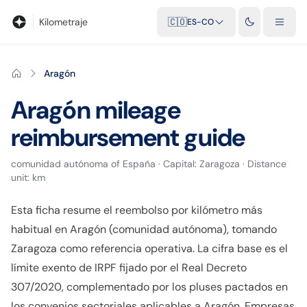
Blog
Calculadora de kilometraje
Glosario
Distancias entre ciu
Kilometraje
🇨🇴
ES-CO
Aragón
Aragón
mileage
reimbursement guide
comunidad autónoma
of
España
· Capital:
Zaragoza
· Distance
unit:
km
Esta ficha resume el reembolso por kilómetro más
habitual en Aragón (comunidad autónoma), tomando
Zaragoza como referencia operativa. La cifra base es el
límite exento de IRPF fijado por el Real Decreto
307/2020, complementado por los pluses pactados en
los convenios sectoriales aplicables a Aragón. Empresas