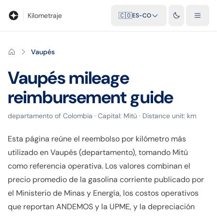
Blog
Calculadora de kilometraje
Glosario
Distancias entre ciu
Kilometraje
🇨🇴
ES-CO
Vaupés
Vaupés
mileage
reimbursement guide
departamento
of
Colombia
· Capital:
Mitú
· Distance unit:
km
Esta página reúne el reembolso por kilómetro más
utilizado en Vaupés (departamento), tomando Mitú
como referencia operativa. Los valores combinan el
precio promedio de la gasolina corriente publicado por
el Ministerio de Minas y Energía, los costos operativos
que reportan ANDEMOS y la UPME, y la depreciación