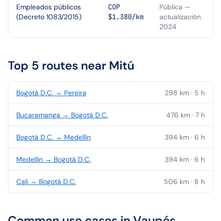
Empleados públicos
COP
Pública —
(Decreto 1083/2015)
$1.380/km
actualización
2024
Top 5 routes near
Mitú
Bogotá D.C.
→
Pereira
298
km ·
5
h
Bucaramanga
→
Bogotá D.C.
476
km ·
7
h
Bogotá D.C.
→
Medellín
394
km ·
6
h
Medellín
→
Bogotá D.C.
394
km ·
6
h
Cali
→
Bogotá D.C.
506
km ·
8
h
Common use cases in
Vaupés