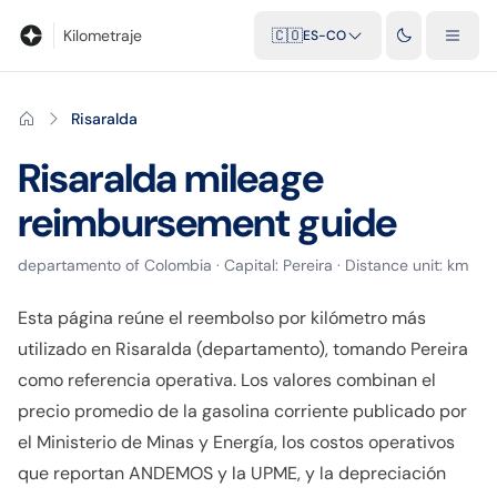
Blog
Calculadora de kilometraje
Glosario
Distancias entre ciu
Kilometraje
🇨🇴
ES-CO
Risaralda
Risaralda
mileage
reimbursement guide
departamento
of
Colombia
· Capital:
Pereira
· Distance unit:
km
Esta página reúne el reembolso por kilómetro más
utilizado en Risaralda (departamento), tomando Pereira
como referencia operativa. Los valores combinan el
precio promedio de la gasolina corriente publicado por
el Ministerio de Minas y Energía, los costos operativos
que reportan ANDEMOS y la UPME, y la depreciación