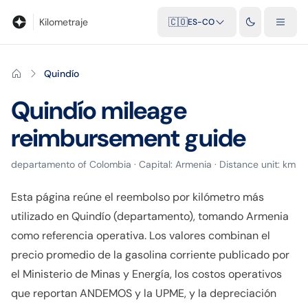
Blog
Calculadora de kilometraje
Glosario
Distancias entre ciu
Kilometraje
🇨🇴
ES-CO
Quindío
Quindío
mileage
reimbursement guide
departamento
of
Colombia
· Capital:
Armenia
· Distance unit:
km
Esta página reúne el reembolso por kilómetro más
utilizado en Quindío (departamento), tomando Armenia
como referencia operativa. Los valores combinan el
precio promedio de la gasolina corriente publicado por
el Ministerio de Minas y Energía, los costos operativos
que reportan ANDEMOS y la UPME, y la depreciación