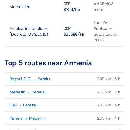
COP
ANDEMOS
Motocicleta
$720/km
moto
Función
Empleados públicos
COP
Pública —
(Decreto 1083/2015)
$1.380/km
actualización
2024
Top 5 routes near
Armenia
Bogotá D.C.
→
Pereira
298
km ·
5
h
Medellín
→
Pereira
263
km ·
4
h
Cali
→
Pereira
293
km ·
5
h
Pereira
→
Medellín
263
km ·
4
h