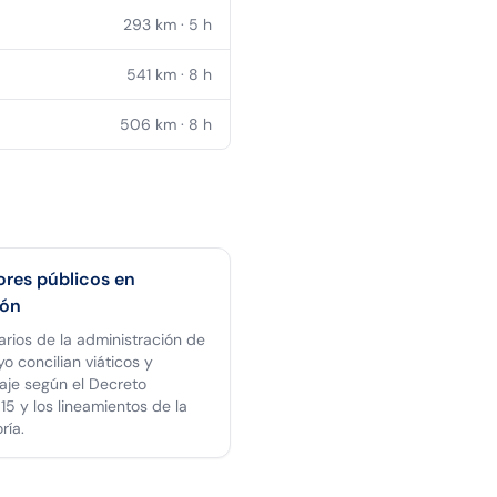
293
km ·
5
h
541
km ·
8
h
506
km ·
8
h
ores públicos en
ión
arios de la administración de
o concilian viáticos y
raje según el Decreto
5 y los lineamientos de la
ría.