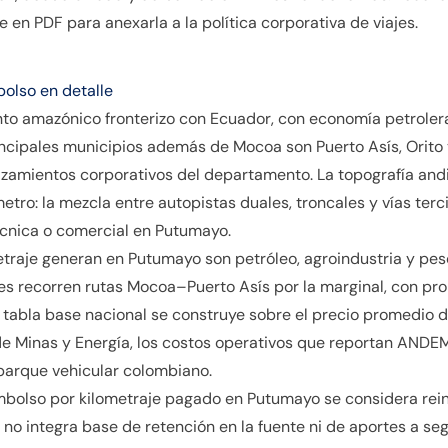
 en PDF para anexarla a la política corporativa de viajes.
bolso en detalle
o amazónico fronterizo con Ecuador, con economía petrole
rincipales municipios además de Mocoa son Puerto Asís, Orito
azamientos corporativos del departamento. La topografía andi
metro: la mezcla entre autopistas duales, troncales y vías ter
écnica o comercial en Putumayo.
traje generan en Putumayo son petróleo, agroindustria y pes
res recorren rutas Mocoa–Puerto Asís por la marginal, con p
 tabla base nacional se construye sobre el precio promedio de
 de Minas y Energía, los costos operativos que reportan ANDEM
parque vehicular colombiano.
eembolso por kilometraje pagado en Putumayo se considera rei
o integra base de retención en la fuente ni de aportes a seg