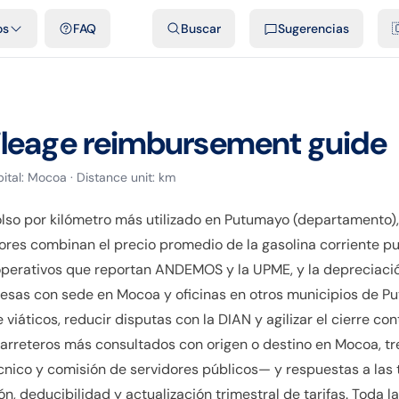
dades
Plantillas y hojas de cálculo gratis
Comparativos
Tarifas o
os
FAQ
Buscar
Sugerencias

leage reimbursement guide
ital:
Mocoa
· Distance unit:
km
olso por kilómetro más utilizado en Putumayo (departament
lores combinan el precio promedio de la gasolina corriente pu
 operativos que reportan ANDEMOS y la UPME, y la depreciac
resas con sede en Mocoa y oficinas en otros municipios de P
 viáticos, reducir disputas con la DIAN y agilizar el cierre c
 carreteros más consultados con origen o destino en Mocoa, tr
écnico y comisión de servidores públicos— y respuestas a las
, deducibilidad y actualización trimestral de tarifas. Toda l