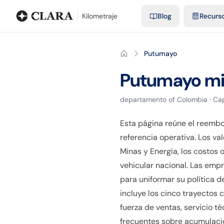
Blog
Calculadora de kilometraje
Glosario
Distancias entre ciu
Kilometraje
Blog
Recurs
Putumayo
Putumayo
mi
departamento
of
Colombia
· Cap
Esta página reúne el reemb
referencia operativa. Los va
Minas y Energía, los costos
vehicular nacional. Las emp
para uniformar su política de
incluye los cinco trayectos
fuerza de ventas, servicio t
frecuentes sobre acumulación