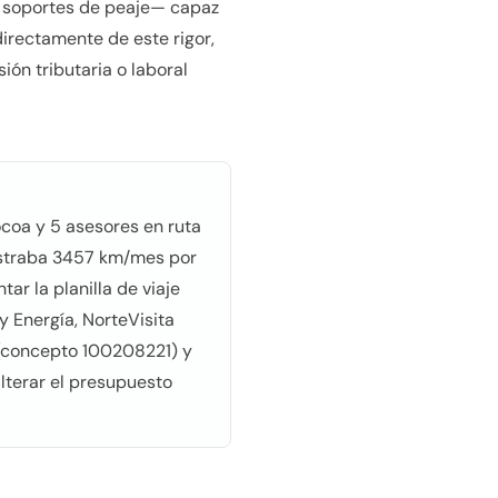
o, soportes de peaje— capaz
directamente de este rigor,
ón tributaria o laboral
ocoa y 5 asesores en ruta
istraba 3457 km/mes por
r la planilla de viaje
y Energía, NorteVisita
 (concepto 100208221) y
lterar el presupuesto