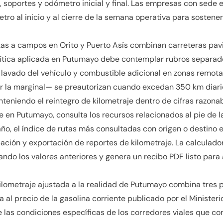
je, soportes y odómetro inicial y final. Las empresas con sede
ro al inicio y al cierre de la semana operativa para sostener
isitas a campos en Orito y Puerto Asís combinan carreteras p
olítica aplicada en Putumayo debe contemplar rubros separad
lavado del vehículo y combustible adicional en zonas remotas
r la marginal— se preautorizan cuando excedan 350 km diari
teniendo el reintegro de kilometraje dentro de cifras razonab
te en Putumayo, consulta los recursos relacionados al pie de l
ño, el índice de rutas más consultadas con origen o destino e
ación y exportación de reportes de kilometraje. La calculador
ndo los valores anteriores y genera un recibo PDF listo para
 kilometraje ajustada a la realidad de Putumayo combina tres 
 al precio de la gasolina corriente publicado por el Ministeri
je las condiciones específicas de los corredores viales que 