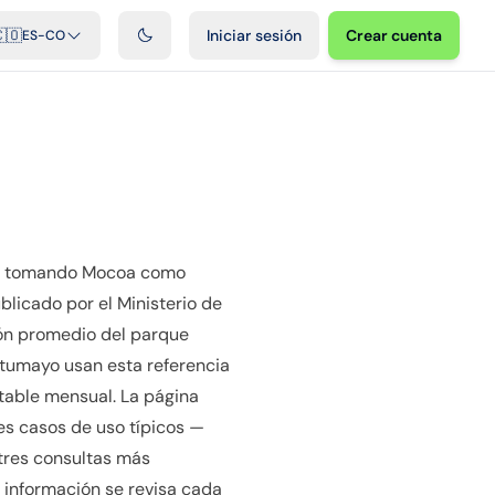
ficiales
Podcast
Videos
Desarrolladores
Integraciones
FAQ
🇴
Iniciar sesión
Crear cuenta
ES-CO
o), tomando Mocoa como
blicado por el Ministerio de
ión promedio del parque
utumayo usan esta referencia
ontable mensual. La página
es casos de uso típicos —
 tres consultas más
a información se revisa cada