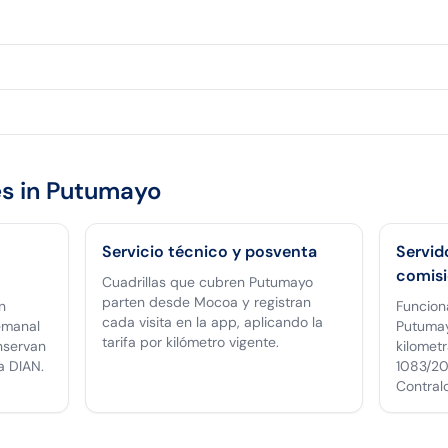
s in
Putumayo
Servicio técnico y posventa
Servid
comis
Cuadrillas que cubren Putumayo
parten desde Mocoa y registran
n
Funcion
cada visita en la app, aplicando la
emanal
Putumay
tarifa por kilómetro vigente.
nservan
kilomet
la DIAN.
1083/201
Contralo