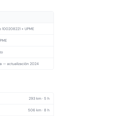
o 100208221 + UPME
UPME
to
ca — actualización 2024
293
km ·
5
h
506
km ·
8
h