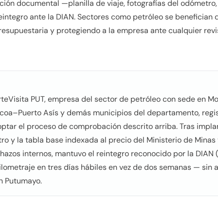
ación documental —planilla de viaje, fotografías del odómetr
eintegro ante la DIAN. Sectores como petróleo se benefician 
esupuestaria y protegiendo a la empresa ante cualquier revisi
orteVisita PUT, empresa del sector de petróleo con sede en M
ocoa–Puerto Asís y demás municipios del departamento, reg
tar el proceso de comprobación descrito arriba. Tras implanta
ro y la tabla base indexada al precio del Ministerio de Minas 
chazos internos, mantuvo el reintegro reconocido por la DIAN
ilometraje en tres días hábiles en vez de dos semanas — sin a
en Putumayo.