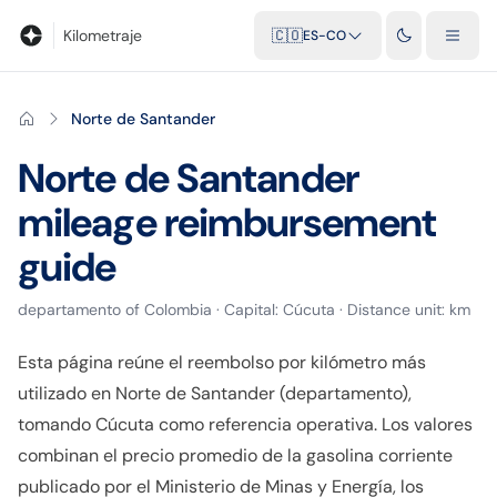
Blog
Calculadora de kilometraje
Glosario
Distancias entre ciu
Kilometraje
🇨🇴
ES-CO
Norte de Santander
Norte de Santander
mileage reimbursement
guide
departamento
of
Colombia
· Capital:
Cúcuta
· Distance unit:
km
Esta página reúne el reembolso por kilómetro más
utilizado en Norte de Santander (departamento),
tomando Cúcuta como referencia operativa. Los valores
combinan el precio promedio de la gasolina corriente
publicado por el Ministerio de Minas y Energía, los