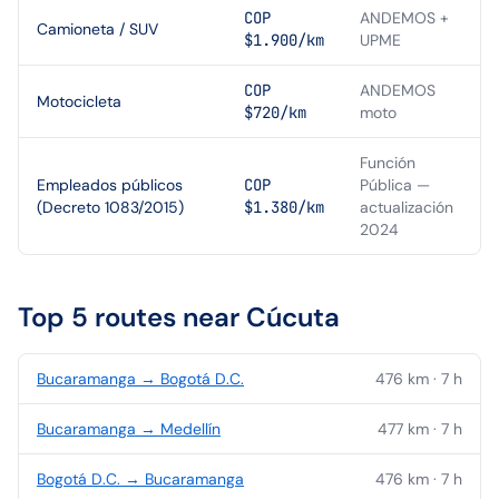
COP
ANDEMOS +
Camioneta / SUV
$1.900/km
UPME
COP
ANDEMOS
Motocicleta
$720/km
moto
Función
Empleados públicos
COP
Pública —
(Decreto 1083/2015)
$1.380/km
actualización
2024
Top 5 routes near
Cúcuta
Bucaramanga
→
Bogotá D.C.
476
km ·
7
h
Bucaramanga
→
Medellín
477
km ·
7
h
Bogotá D.C.
→
Bucaramanga
476
km ·
7
h