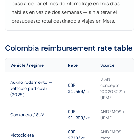
pasó a cerrar el mes de kilometraje en tres días
hábiles en vez de dos semanas — sin alterar el
presupuesto total destinado a viajes en Meta.
Colombia
reimbursement rate table
Vehicle / regime
Rate
Source
DIAN
Auxilio rodamiento —
COP
concepto
vehículo particular
$1.450/km
100208221 +
(2025)
UPME
COP
ANDEMOS +
Camioneta / SUV
$1.900/km
UPME
COP
ANDEMOS
Motocicleta
$720/km
moto