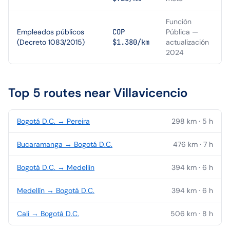
Función
Empleados públicos
COP
Pública —
(Decreto 1083/2015)
$1.380/km
actualización
2024
Top 5 routes near
Villavicencio
Bogotá D.C.
→
Pereira
298
km ·
5
h
Bucaramanga
→
Bogotá D.C.
476
km ·
7
h
Bogotá D.C.
→
Medellín
394
km ·
6
h
Medellín
→
Bogotá D.C.
394
km ·
6
h
Cali
→
Bogotá D.C.
506
km ·
8
h