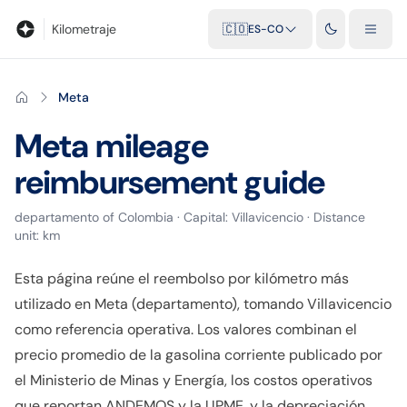
Blog
Calculadora de kilometraje
Glosario
Distancias entre ciu
Kilometraje
🇨🇴
ES-CO
Meta
Meta
mileage
reimbursement guide
departamento
of
Colombia
· Capital:
Villavicencio
· Distance
unit:
km
Esta página reúne el reembolso por kilómetro más
utilizado en Meta (departamento), tomando Villavicencio
como referencia operativa. Los valores combinan el
precio promedio de la gasolina corriente publicado por
el Ministerio de Minas y Energía, los costos operativos
que reportan ANDEMOS y la UPME, y la depreciación