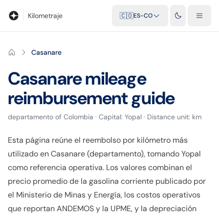
Blog
Calculadora de kilometraje
Glosario
Distancias entre ciu
Kilometraje
🇨🇴
ES-CO
Casanare
Casanare
mileage
reimbursement guide
departamento
of
Colombia
· Capital:
Yopal
· Distance unit:
km
Esta página reúne el reembolso por kilómetro más
utilizado en Casanare (departamento), tomando Yopal
como referencia operativa. Los valores combinan el
precio promedio de la gasolina corriente publicado por
el Ministerio de Minas y Energía, los costos operativos
que reportan ANDEMOS y la UPME, y la depreciación