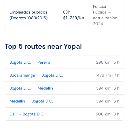
Función
Empleados públicos
COP
Pública —
(Decreto 1083/2015)
$1.380/km
actualización
2024
Top 5 routes near
Yopal
Bogotá D.C.
→
Pereira
298
km ·
5
h
Bucaramanga
→
Bogotá D.C.
476
km ·
7
h
Bogotá D.C.
→
Medellín
394
km ·
6
h
Medellín
→
Bogotá D.C.
394
km ·
6
h
Cali
→
Bogotá D.C.
506
km ·
8
h