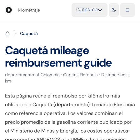
Blog
Calculadora de kilometraje
Glosario
Distancias entre ciu
Kilometraje
🇨🇴
ES-CO
Caquetá
Caquetá
mileage
reimbursement guide
departamento
of
Colombia
· Capital:
Florencia
· Distance unit:
km
Esta página reúne el reembolso por kilómetro más
utilizado en Caquetá (departamento), tomando Florencia
como referencia operativa. Los valores combinan el
precio promedio de la gasolina corriente publicado por
el Ministerio de Minas y Energía, los costos operativos
que reportan ANDEMOS y la UPME, y la depreciación