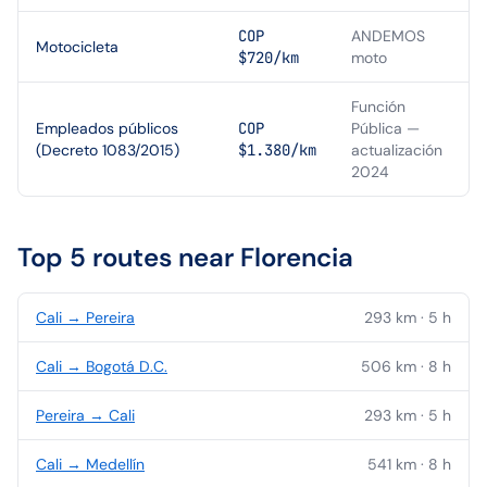
COP
ANDEMOS
Motocicleta
$720/km
moto
Función
Empleados públicos
COP
Pública —
(Decreto 1083/2015)
$1.380/km
actualización
2024
Top 5 routes near
Florencia
Cali
→
Pereira
293
km ·
5
h
Cali
→
Bogotá D.C.
506
km ·
8
h
Pereira
→
Cali
293
km ·
5
h
Cali
→
Medellín
541
km ·
8
h