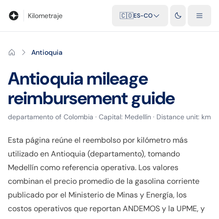
Blog
Calculadora de kilometraje
Glosario
Distancias entre ciu
Kilometraje
🇨🇴
ES-CO
Antioquia
Antioquia
mileage
reimbursement guide
departamento
of
Colombia
· Capital:
Medellín
· Distance unit:
km
Esta página reúne el reembolso por kilómetro más
utilizado en Antioquia (departamento), tomando
Medellín como referencia operativa. Los valores
combinan el precio promedio de la gasolina corriente
publicado por el Ministerio de Minas y Energía, los
costos operativos que reportan ANDEMOS y la UPME, y