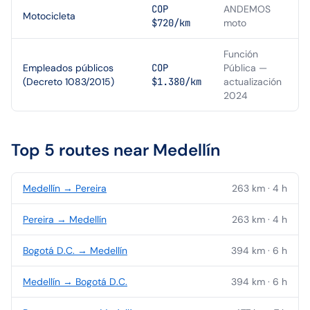
COP
ANDEMOS
Motocicleta
$720/km
moto
Función
Empleados públicos
COP
Pública —
(Decreto 1083/2015)
$1.380/km
actualización
2024
Top 5 routes near
Medellín
Medellín
→
Pereira
263
km ·
4
h
Pereira
→
Medellín
263
km ·
4
h
Bogotá D.C.
→
Medellín
394
km ·
6
h
Medellín
→
Bogotá D.C.
394
km ·
6
h