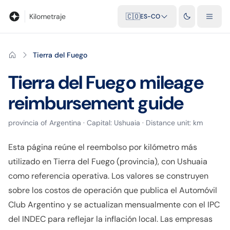
Blog
Calculadora de kilometraje
Glosario
Distancias entre ciu
Kilometraje
🇨🇴
ES-CO
Tierra del Fuego
Tierra del Fuego
mileage
reimbursement guide
provincia
of
Argentina
· Capital:
Ushuaia
· Distance unit:
km
Esta página reúne el reembolso por kilómetro más
utilizado en Tierra del Fuego (provincia), con Ushuaia
como referencia operativa. Los valores se construyen
sobre los costos de operación que publica el Automóvil
Club Argentino y se actualizan mensualmente con el IPC
del INDEC para reflejar la inflación local. Las empresas