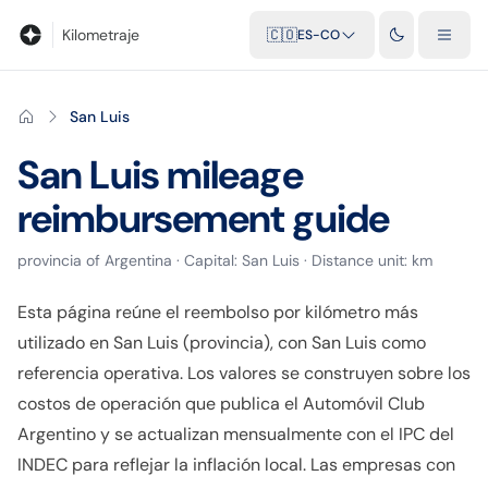
Blog
Calculadora de kilometraje
Glosario
Distancias entre ciu
Kilometraje
🇨🇴
ES-CO
San Luis
San Luis
mileage
reimbursement guide
provincia
of
Argentina
· Capital:
San Luis
· Distance unit:
km
Esta página reúne el reembolso por kilómetro más
utilizado en San Luis (provincia), con San Luis como
referencia operativa. Los valores se construyen sobre los
costos de operación que publica el Automóvil Club
Argentino y se actualizan mensualmente con el IPC del
INDEC para reflejar la inflación local. Las empresas con