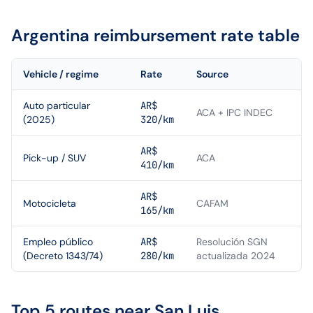
Argentina
reimbursement rate table
Vehicle / regime
Rate
Source
Auto particular
AR$
ACA + IPC INDEC
(2025)
320/km
AR$
Pick-up / SUV
ACA
410/km
AR$
Motocicleta
CAFAM
165/km
Empleo público
AR$
Resolución SGN
(Decreto 1343/74)
280/km
actualizada 2024
Top 5 routes near
San Luis