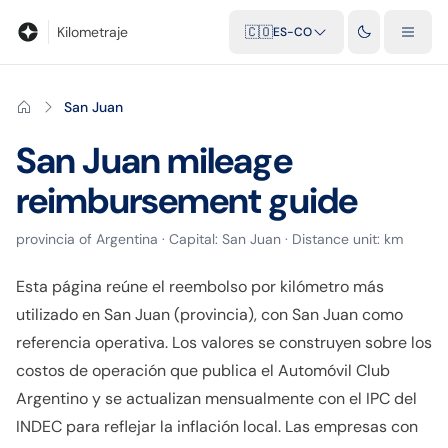
Blog
Calculadora de kilometraje
Glosario
Distancias entre ciu
Kilometraje
🇨🇴
ES-CO
San Juan
San Juan
mileage
reimbursement guide
provincia
of
Argentina
· Capital:
San Juan
· Distance unit:
km
Esta página reúne el reembolso por kilómetro más
utilizado en San Juan (provincia), con San Juan como
referencia operativa. Los valores se construyen sobre los
costos de operación que publica el Automóvil Club
Argentino y se actualizan mensualmente con el IPC del
INDEC para reflejar la inflación local. Las empresas con