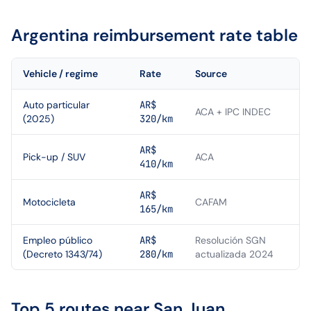
Argentina
reimbursement rate table
Vehicle / regime
Rate
Source
Auto particular
AR$
ACA + IPC INDEC
(2025)
320/km
AR$
Pick-up / SUV
ACA
410/km
AR$
Motocicleta
CAFAM
165/km
Empleo público
AR$
Resolución SGN
(Decreto 1343/74)
280/km
actualizada 2024
Top 5 routes near
San Juan