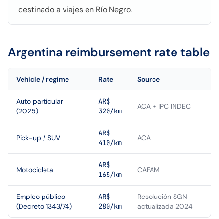
destinado a viajes en Río Negro.
Argentina
reimbursement rate table
Vehicle / regime
Rate
Source
Auto particular
AR$
ACA + IPC INDEC
(2025)
320/km
AR$
Pick-up / SUV
ACA
410/km
AR$
Motocicleta
CAFAM
165/km
Empleo público
AR$
Resolución SGN
(Decreto 1343/74)
280/km
actualizada 2024