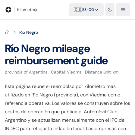
Blog
Calculadora de kilometraje
Glosario
Distancias entre ciu
Kilometraje
🇨🇴
ES-CO
Río Negro
Río Negro
mileage
reimbursement guide
provincia
of
Argentina
· Capital:
Viedma
· Distance unit:
km
Esta página reúne el reembolso por kilómetro más
utilizado en Río Negro (provincia), con Viedma como
referencia operativa. Los valores se construyen sobre los
costos de operación que publica el Automóvil Club
Argentino y se actualizan mensualmente con el IPC del
INDEC para reflejar la inflación local. Las empresas con