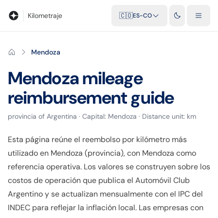
Blog
Calculadora de kilometraje
Glosario
Distancias entre ciu
Kilometraje
🇨🇴
ES-CO
Mendoza
Mendoza
mileage
reimbursement guide
provincia
of
Argentina
· Capital:
Mendoza
· Distance unit:
km
Esta página reúne el reembolso por kilómetro más
utilizado en Mendoza (provincia), con Mendoza como
referencia operativa. Los valores se construyen sobre los
costos de operación que publica el Automóvil Club
Argentino y se actualizan mensualmente con el IPC del
INDEC para reflejar la inflación local. Las empresas con