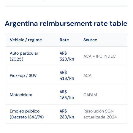
Argentina
reimbursement rate table
Vehicle / regime
Rate
Source
Auto particular
AR$
ACA + IPC INDEC
(2025)
320/km
AR$
Pick-up / SUV
ACA
410/km
AR$
Motocicleta
CAFAM
165/km
Empleo público
AR$
Resolución SGN
(Decreto 1343/74)
280/km
actualizada 2024