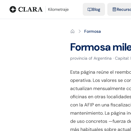
Blog
Calculadora de kilometraje
Glosario
Distancias entre ciu
Kilometraje
Blog
Recurs
Formosa
Formosa
mil
provincia
of
Argentina
· Capital:
Esta página reúne el reembo
operativa. Los valores se c
actualizan mensualmente con
oficinas en otras localidade
con la AFIP en una fiscaliza
mantenimiento. La página in
de uso concretos —fuerza de
más habituales sobre actuali