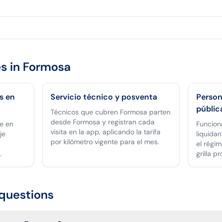
s in
Formosa
s en
Servicio técnico y posventa
Person
públic
Técnicos que cubren Formosa parten
desde Formosa y registran cada
e en
Funcion
visita en la app, aplicando la tarifa
je
liquidan
por kilómetro vigente para el mes.
el régim
.
grilla p
questions