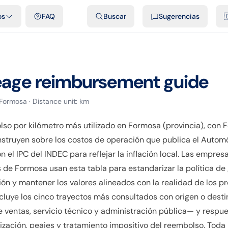
dades
Plantillas y hojas de cálculo gratis
Comparativos
Tarifas o
os
FAQ
Buscar
Sugerencias

eage reimbursement guide
Formosa
· Distance unit:
km
lso por kilómetro más utilizado en Formosa (provincia), con
onstruyen sobre los costos de operación que publica el Automó
 el IPC del INDEC para reflejar la inflación local. Las empre
s de Formosa usan esta tabla para estandarizar la política de 
ción y mantener los valores alineados con la realidad de los p
cluye los cinco trayectos más consultados con origen o desti
 ventas, servicio técnico y administración pública— y respues
zación, peajes y tratamiento impositivo del reembolso. Toda 