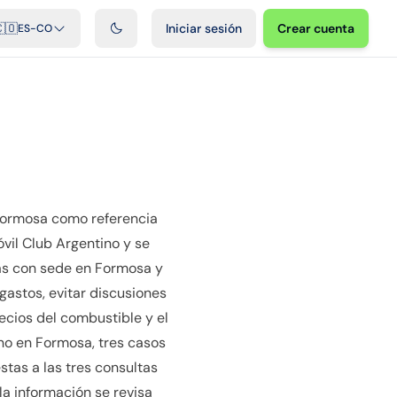
ficiales
Podcast
Videos
Desarrolladores
Integraciones
FAQ
🇴
Iniciar sesión
Crear cuenta
ES-CO
 Formosa como referencia
vil Club Argentino y se
sas con sede en Formosa y
gastos, evitar discusiones
recios del combustible y el
no en Formosa, tres casos
tas a las tres consultas
la información se revisa