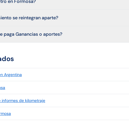
etro en Formosa?
iento se reintegran aparte?
je paga Ganancias o aportes?
ados
en Argentina
osa
 informes de kilometraje
ormosa