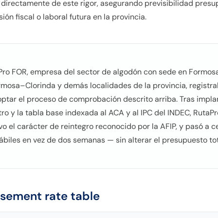
directamente de este rigor, asegurando previsibilidad presup
ón fiscal o laboral futura en la provincia.
aPro FOR, empresa del sector de algodón con sede en Formosa
rmosa–Clorinda y demás localidades de la provincia, regist
tar el proceso de comprobación descrito arriba. Tras implanta
ro y la tabla base indexada al ACA y al IPC del INDEC, RutaP
o el carácter de reintegro reconocido por la AFIP, y pasó a c
hábiles en vez de dos semanas — sin alterar el presupuesto tot
sement rate table