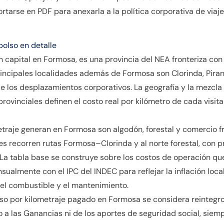
tarse en PDF para anexarla a la política corporativa de viaje
bolso en detalle
n capital en Formosa, es una provincia del NEA fronteriza c
rincipales localidades además de Formosa son Clorinda, Piran
e los desplazamientos corporativos. La geografía y la mezcla 
rovinciales definen el costo real por kilómetro de cada visit
traje generan en Formosa son algodón, forestal y comercio fr
es recorren rutas Formosa–Clorinda y al norte forestal, co
 La tabla base se construye sobre los costos de operación qu
sualmente con el IPC del INDEC para reflejar la inflación loca
del combustible y el mantenimiento.
lso por kilometraje pagado en Formosa se considera reintegro
a las Ganancias ni de los aportes de seguridad social, siemp