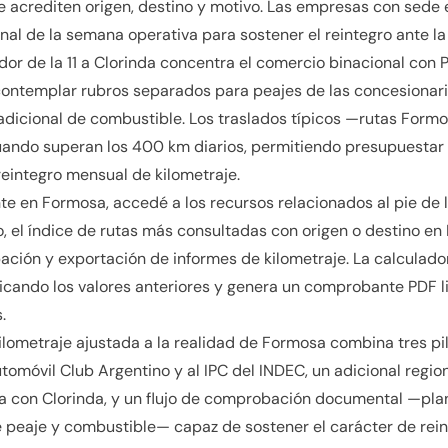
 acrediten origen, destino y motivo. Las empresas con sede 
nal de la semana operativa para sostener el reintegro ante la
edor de la 11 a Clorinda concentra el comercio binacional con P
ntemplar rubros separados para peajes de las concesionaria
 adicional de combustible. Los traslados típicos —rutas Formo
uando superan los 400 km diarios, permitiendo presupuestar 
 reintegro mensual de kilometraje.
ente en Formosa, accedé a los recursos relacionados al pie de 
o, el índice de rutas más consultadas con origen o destino en 
ación y exportación de informes de kilometraje. La calculador
cando los valores anteriores y genera un comprobante PDF lis
.
 kilometraje ajustada a la realidad de Formosa combina tres pil
tomóvil Club Argentino y al IPC del INDEC, un adicional region
 con Clorinda, y un flujo de comprobación documental —planill
eaje y combustible— capaz de sostener el carácter de reint