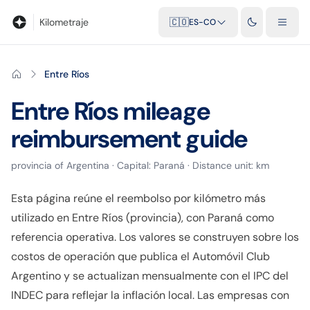
Blog
Calculadora de kilometraje
Glosario
Distancias entre ciu
Kilometraje
🇨🇴
ES-CO
Entre Ríos
Entre Ríos
mileage
reimbursement guide
provincia
of
Argentina
· Capital:
Paraná
· Distance unit:
km
Esta página reúne el reembolso por kilómetro más
utilizado en Entre Ríos (provincia), con Paraná como
referencia operativa. Los valores se construyen sobre los
costos de operación que publica el Automóvil Club
Argentino y se actualizan mensualmente con el IPC del
INDEC para reflejar la inflación local. Las empresas con