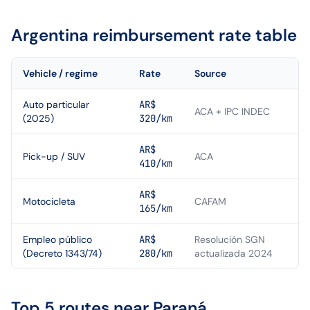
Argentina
reimbursement rate table
Vehicle / regime
Rate
Source
Auto particular
AR$
ACA + IPC INDEC
(2025)
320/km
AR$
Pick-up / SUV
ACA
410/km
AR$
Motocicleta
CAFAM
165/km
Empleo público
AR$
Resolución SGN
(Decreto 1343/74)
280/km
actualizada 2024
Top 5 routes near
Paraná