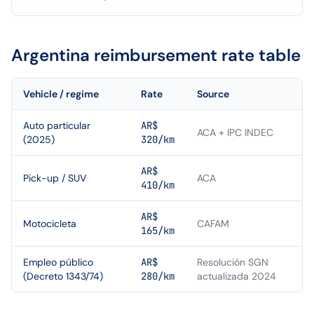
Argentina
reimbursement rate table
Vehicle / regime
Rate
Source
Auto particular
AR$
ACA + IPC INDEC
(2025)
320/km
AR$
Pick-up / SUV
ACA
410/km
AR$
Motocicleta
CAFAM
165/km
Empleo público
AR$
Resolución SGN
(Decreto 1343/74)
280/km
actualizada 2024