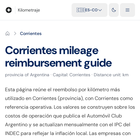
Blog
Calculadora de kilometraje
Glosario
Distancias entre ciu
Kilometraje
🇨🇴
ES-CO
Corrientes
Corrientes
mileage
reimbursement guide
provincia
of
Argentina
· Capital:
Corrientes
· Distance unit:
km
Esta página reúne el reembolso por kilómetro más
utilizado en Corrientes (provincia), con Corrientes como
referencia operativa. Los valores se construyen sobre los
costos de operación que publica el Automóvil Club
Argentino y se actualizan mensualmente con el IPC del
INDEC para reflejar la inflación local. Las empresas con