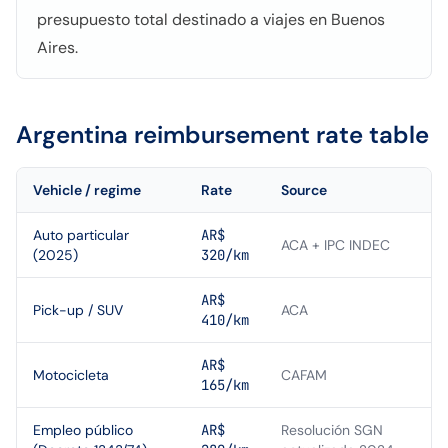
presupuesto total destinado a viajes en Buenos
Aires.
Argentina
reimbursement rate table
Vehicle / regime
Rate
Source
Auto particular
AR$
ACA + IPC INDEC
(2025)
320/km
AR$
Pick-up / SUV
ACA
410/km
AR$
Motocicleta
CAFAM
165/km
Empleo público
AR$
Resolución SGN