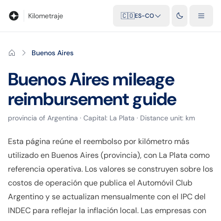
Blog
Calculadora de kilometraje
Glosario
Distancias entre ciu
Kilometraje
🇨🇴
ES-CO
Buenos Aires
Buenos Aires
mileage
reimbursement guide
provincia
of
Argentina
· Capital:
La Plata
· Distance unit:
km
Esta página reúne el reembolso por kilómetro más
utilizado en Buenos Aires (provincia), con La Plata como
referencia operativa. Los valores se construyen sobre los
costos de operación que publica el Automóvil Club
Argentino y se actualizan mensualmente con el IPC del
INDEC para reflejar la inflación local. Las empresas con