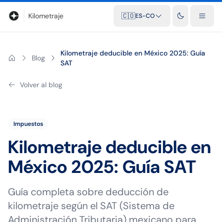
Blog
Calculadora de kilometraje
Glosario
Distancias entre ciu
Kilometraje
🇨🇴
ES-CO
Kilometraje deducible en México 2025: Guía
Blog
SAT
Volver al blog
Impuestos
Kilometraje deducible en
México 2025: Guía SAT
Guía completa sobre deducción de
kilometraje según el SAT (Sistema de
Administración Tributaria) mexicano para