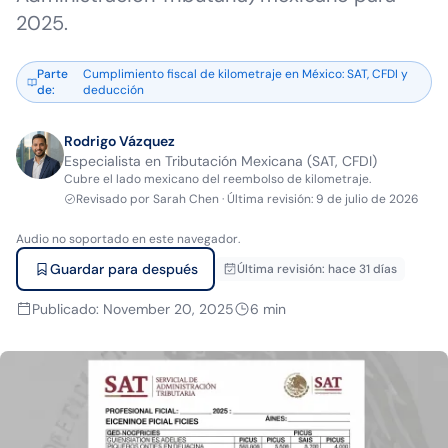
2025.
Parte
Cumplimiento fiscal de kilometraje en México: SAT, CFDI y
de
:
deducción
Rodrigo Vázquez
Especialista en Tributación Mexicana (SAT, CFDI)
Cubre el lado mexicano del reembolso de kilometraje.
Revisado por
Sarah Chen
·
Última revisión
:
9 de julio de 2026
Audio no soportado en este navegador.
Guardar para después
Última revisión
:
hace 31 días
Publicado
:
November 20, 2025
6
min