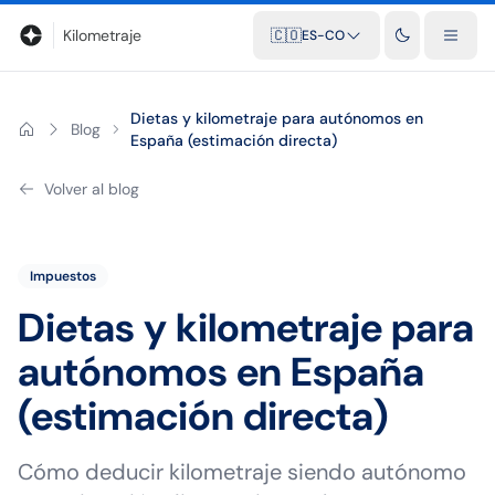
Blog
Calculadora de kilometraje
Glosario
Distancias entre ciu
Kilometraje
🇨🇴
ES-CO
Dietas y kilometraje para autónomos en
Blog
España (estimación directa)
Volver al blog
Impuestos
Dietas y kilometraje para
autónomos en España
(estimación directa)
Cómo deducir kilometraje siendo autónomo