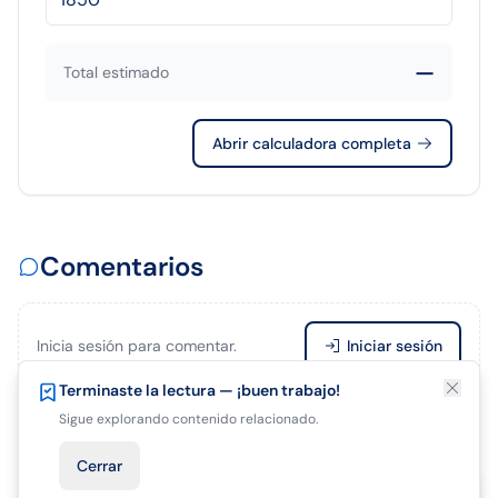
—
Total estimado
Abrir calculadora completa
Comentarios
Inicia sesión para comentar.
Iniciar sesión
¿Te está gustando el artículo?
Terminaste la lectura — ¡buen trabajo!
Guárdalo para terminar de leer después.
Sigue explorando contenido relacionado.
Sé el primero en comentar.
Cerrar
Guardar para después
Cerrar