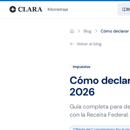
Blog
Calculadora de kilometraje
Glosario
Distancias entre ciu
Kilometraje
B
Blog
Cómo declarar 
Volver al blog
Impuestos
Cómo declara
2026
Guía completa para dec
con la Receita Federal.
Parte de
:
Cumplimiento fiscal de 