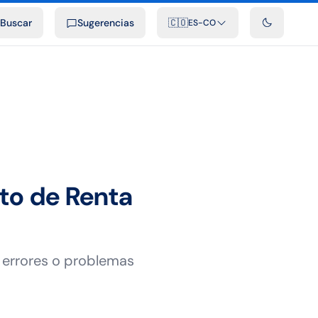
ficiales
Podcast
Videos
Desarrolladores
Integraciones
FAQ
Buscar
Sugerencias
🇨🇴
ES-CO
to de Renta
n errores o problemas