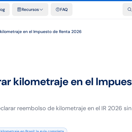
dades
Plantillas y hojas de cálculo gratis
Comparativos
Tarifas o
log
Recursos
FAQ
kilometraje en el Impuesto de Renta 2026
r kilometraje en el Impues
larar reembolso de kilometraje en el IR 2026 si
kilometraje en Brasil: la guía completa