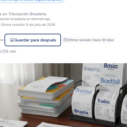
a en Tributación Brasileña
tación brasileña en Kilometraje.
·
Última revisión
:
9 de julio de 2026
Guardar para después
or.
Última revisión
:
hace 30 días
5
6
min