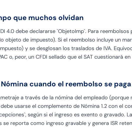
mpo que muchos olvidan
I 4.0 debe declararse `ObjetoImp`. Para reembolsos p
 (No objeto de impuesto). Si el reembolso incluye un ma
e impuesto) y se desglosan los traslados de IVA. Equi
AC o, peor, un CFDI sellado que el SAT cuestionará en 
Nómina cuando el reembolso se paga
lometraje a través de la nómina del empleado (porque
debe usarse el complemento de Nómina 1.2 con el co
cepciones`, según si el ingreso es exento o gravado. L
s se reporta como ingreso gravable y genera ISR reten