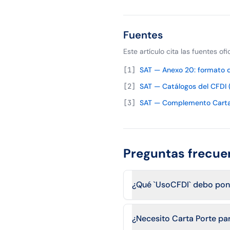
Fuentes
Este artículo cita las fuentes of
[
1
]
SAT — Anexo 20: formato de
[
2
]
SAT — Catálogos del CFDI 
[
3
]
SAT — Complemento Carta
Preguntas frecue
¿Qué `UsoCFDI` debo pone
¿Necesito Carta Porte pa