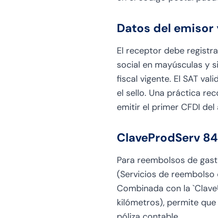
Datos del emisor 
El receptor debe registr
social en mayúsculas y si
fiscal vigente. El SAT va
el sello. Una práctica r
emitir el primer CFDI del 
ClaveProdServ 841
Para reembolsos de gasto
(Servicios de reembolso
Combinada con la `ClaveU
kilómetros), permite que 
póliza contable.