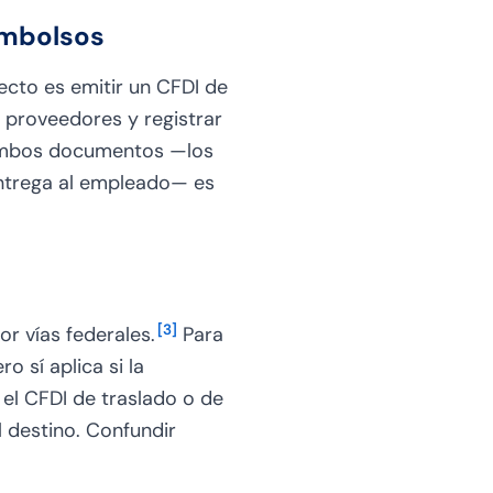
embolsos
cto es emitir un CFDI de
s proveedores y registrar
 ambos documentos —los
 entrega al empleado— es
[
3
]
r vías federales.
Para
o sí aplica si la
 el CFDI de traslado o de
l destino. Confundir