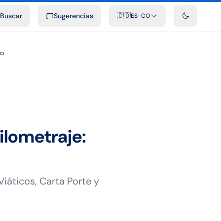
ficiales
Podcast
Videos
Desarrolladores
Integraciones
FAQ
Buscar
Sugerencias
🇨🇴
ES-CO
so
ilometraje:
iáticos, Carta Porte y