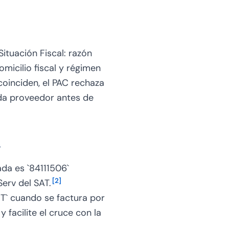
tuación Fiscal: razón
omicilio fiscal y régimen
 coinciden, el PAC rechaza
ada proveedor antes de
s
da es `84111506`
[
2
]
erv del SAT.
T` cuando se factura por
 facilite el cruce con la