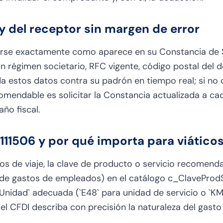
y del receptor sin margen de error
arse exactamente como aparece en su Constancia de Si
n régimen societario, RFC vigente, código postal del d
lida estos datos contra su padrón en tiempo real; si no
ecomendable es solicitar la Constancia actualizada a c
año fiscal.
11506 y por qué importa para viático
s de viaje, la clave de producto o servicio recomenda
 de gastos de empleados) en el catálogo c_ClaveProdS
nidad` adecuada (`E48` para unidad de servicio o `KM
el CFDI describa con precisión la naturaleza del gasto y