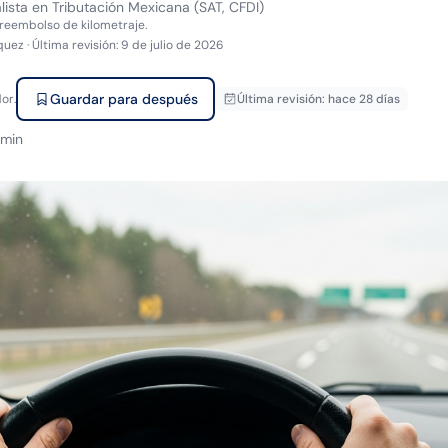
lista en Tributación Mexicana (SAT, CFDI)
reembolso de kilometraje.
quez
·
Última revisión
:
9 de julio de 2026
Guardar para después
or.
Última revisión
:
hace 28 días
min