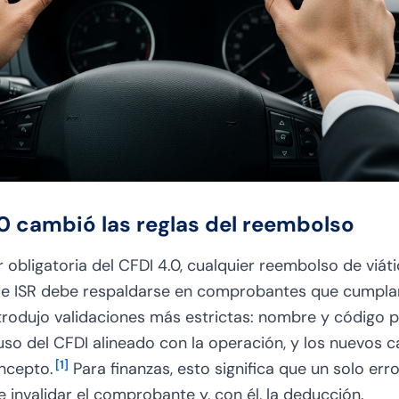
.0 cambió las reglas del reembolso
 obligatoria del CFDI 4.0, cualquier reembolso de viát
de ISR debe respaldarse en comprobantes que cumplan
ntrodujo validaciones más estrictas: nombre y código 
, uso del CFDI alineado con la operación, y los nuevos
[
1
]
ncepto.
Para finanzas, esto significa que un solo err
 invalidar el comprobante y, con él, la deducción.