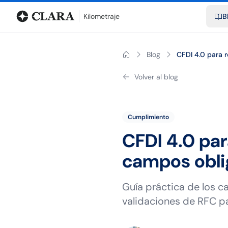
Blog
Calculadora de kilometraje
Glosario
Distancias entre ciu
Kilometraje
B
Blog
CFDI 4.0 para 
Volver al blog
Cumplimiento
CFDI 4.0 par
campos obli
Guía práctica de los 
validaciones de RFC p