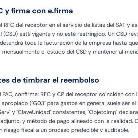
C y firma con e.firma
el RFC del receptor en el servicio de listas del SAT y a
tal (CSD) esté vigente y no esté restringido. Un CSD re
detendrá toda la facturación de la empresa hasta que s
ar mensualmente el estado del CSD y mantener al meno
.
ntes de timbrar el reembolso
al PAC, confirme: RFC y CP del receptor coinciden con 
I` apropiado (`G03` para gastos en general suele ser e
erv` y `ClaveUnidad` consistentes, `ObjetoImp` decla
unto, y método de pago alineado con la realidad. Con
 riesgo fiscal a un proceso predecible y auditable.