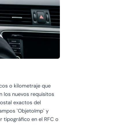
icos o kilometraje que
 los nuevos requisitos
postal exactos del
 campos `ObjetoImp` y
or tipográfico en el RFC o