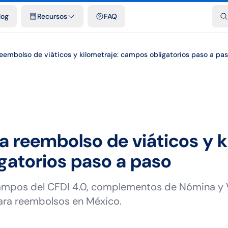
dades
Plantillas y hojas de cálculo gratis
Comparativos
Tarifas o
log
Recursos
FAQ
reembolso de viáticos y kilometraje: campos obligatorios paso a pa
a reembolso de viáticos y k
gatorios paso a paso
campos del CFDI 4.0, complementos de Nómina y V
ara reembolsos en México.