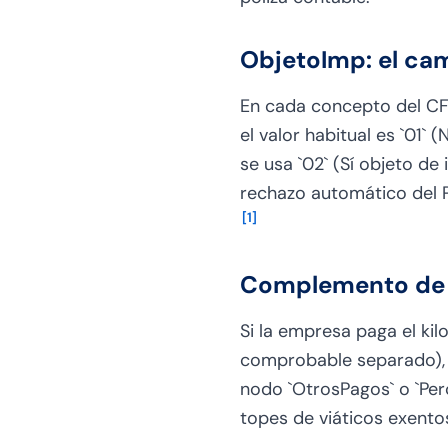
ObjetoImp: el ca
En cada concepto del CFD
el valor habitual es `01`
se usa `02` (Sí objeto d
rechazo automático del P
[
1
]
Complemento de 
Si la empresa paga el ki
comprobable separado), 
nodo `OtrosPagos` o `Per
topes de viáticos exento