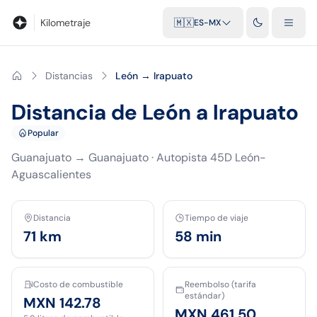
Blog
Calculadora de kilometraje
Glosario
Distancias entre ciu
Kilometraje
🇲🇽
ES-MX
Distancias
León → Irapuato
Distancia de León a Irapuato
Popular
Guanajuato
→
Guanajuato
·
Autopista 45D León-
Aguascalientes
Distancia
Tiempo de viaje
71
km
58 min
Costo de combustible
Reembolso (tarifa
estándar)
MXN 142.78
MXN 461.50