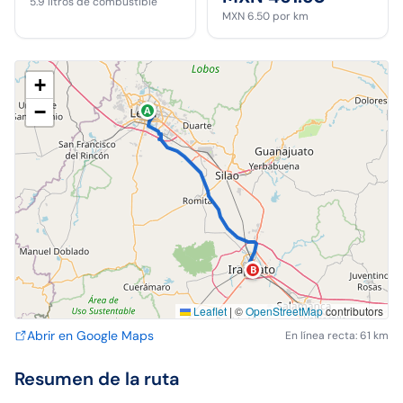
5.9
litros de combustible
MXN 6.50
por km
+
−
A
B
Leaflet
|
©
OpenStreetMap
contributors
Abrir en Google Maps
En línea recta: 61 km
Resumen de la ruta