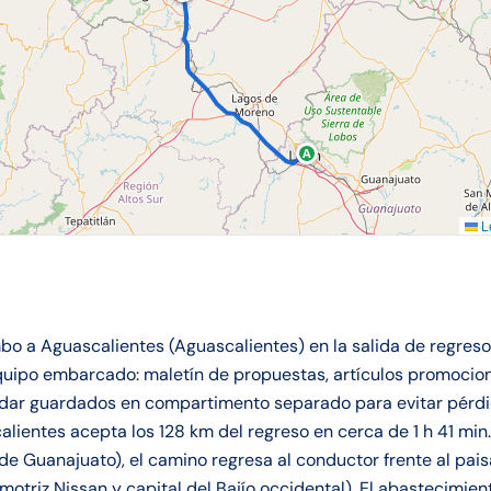
A
Le
o a Aguascalientes (Aguascalientes) en la salida de regres
quipo embarcado: maletín de propuestas, artículos promocio
edar guardados en compartimento separado para evitar pérdi
ientes acepta los 128 km del regreso en cerca de 1 h 41 min.
de Guanajuato), el camino regresa al conductor frente al pai
motriz Nissan y capital del Bajío occidental). El abastecimie