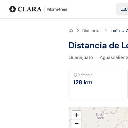
Blog
Calculadora de kilometraje
Glosario
Distancias entre ciu
Kilometraje
B
Distancias
León → A
Distancia de 
Guanajuato
→
Aguascalient
Distancia
128
km
+
−