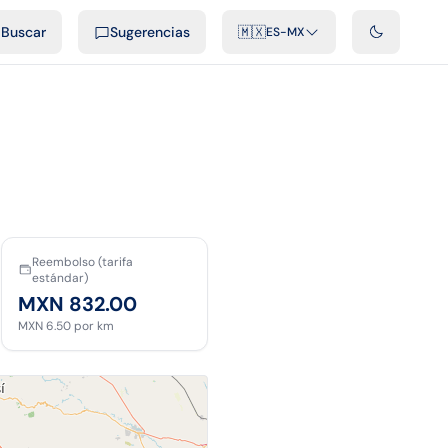
cast
Videos
Desarrolladores
Integraciones
FAQ
Buscar
Sugerencias
🇲🇽
ES-MX
Reembolso (tarifa
estándar)
MXN 832.00
MXN 6.50
por km