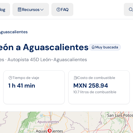
dades
Plantillas y hojas gratis
Comparativos
Tarifas oficiales
Pod
log
Recursos
FAQ
guascalientes
León a Aguascalientes
Muy buscada
es
·
Autopista 45D León-Aguascalientes
Tiempo de viaje
Costo de combustible
1 h 41 min
MXN 258.94
10.7
litros de combustible
B