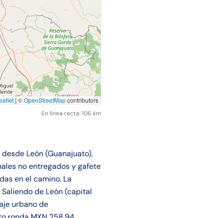
aflet
|
©
OpenStreetMap
contributors
En línea recta: 106 km
o desde León (Guanajuato),
nales no entregados y gafete
das en el camino. La
 Saliendo de León (capital
saje urbano de
nto ronda MXN 258.94,