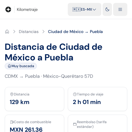
Blog
Calculadora de kilometraje
Glosario
Distancias entre ciu
Kilometraje
🇲🇽
ES-MX
Distancias
Ciudad de México → Puebla
Distancia de Ciudad de
México a Puebla
Muy buscada
CDMX
→
Puebla
·
México-Querétaro 57D
Distancia
Tiempo de viaje
129
km
2 h 01 min
Costo de combustible
Reembolso (tarifa
estándar)
MXN 261.36