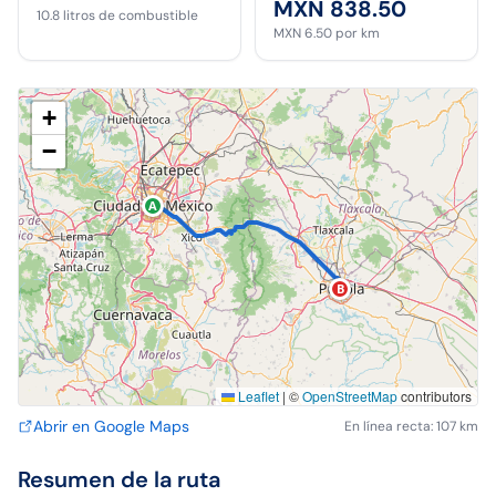
MXN 838.50
10.8
litros de combustible
MXN 6.50
por km
+
−
A
B
Leaflet
|
©
OpenStreetMap
contributors
Abrir en Google Maps
En línea recta: 107 km
Resumen de la ruta