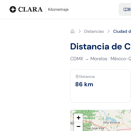
Blog
Calculadora de kilometraje
Glosario
Distancias entre ciu
Kilometraje
B
Distancias
Ciudad d
Distancia de 
CDMX
→
Morelos
·
México-Q
Distancia
86
km
+
−