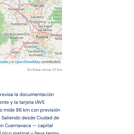
aflet
|
©
OpenStreetMap
contributors
En línea recta: 57 km
 revisa la documentación
ente y la tarjeta IAVE
do mide 86 km con previsión
l. Saliendo desde Ciudad de
 en Cuernavaca — capital
 pico matinal y lleva termo