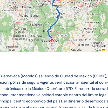
B
Le
Cuernavaca (Morelos) saliendo de Ciudad de México (CDMX),
lación, póliza de seguro vigente, verificación ambiental al corri
electrónicas de la México-Querétaro 57D. El recorrido cerra
l conductor mantiene velocidad estable dentro del límite lega
principal centro económico del país), el itinerario desemboca
ciudad de la eterna primavera". Programa la salida fuera del