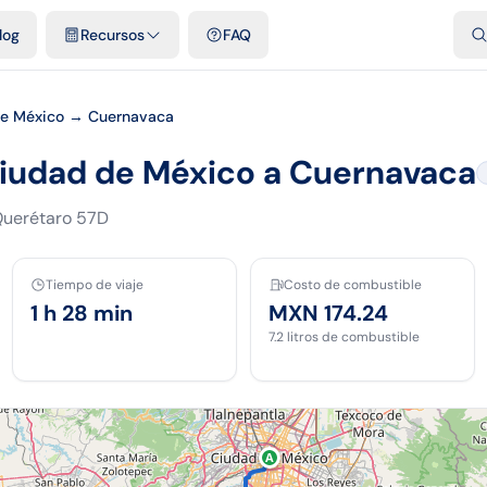
dades
Plantillas y hojas gratis
Comparativos
Tarifas oficiales
Pod
log
Recursos
FAQ
e México → Cuernavaca
Ciudad de México a Cuernavaca
uerétaro 57D
Tiempo de viaje
Costo de combustible
1 h 28 min
MXN 174.24
7.2
litros de combustible
A