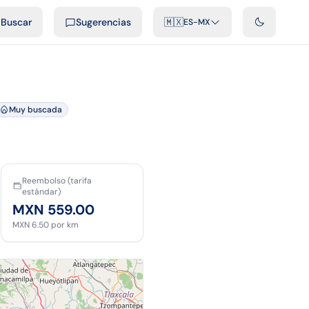
cast
Videos
Desarrolladores
Integraciones
FAQ
Buscar
Sugerencias
🇲🇽
ES-MX
Muy buscada
Reembolso (tarifa
estándar)
MXN 559.00
MXN 6.50
por km