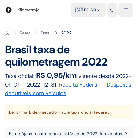
Blog
Calculadora de kilometraje
Glosario
Distancias entre ciu
Kilometraje
🇨🇴
ES-CO
Rates
Brasil
2022
Brasil
taxa de
quilometragem
2022
R$ 0,95/km
Taxa oficial:
vigente desde
2022-
01-01
— 2022-12-31
.
Receita Federal — Despesas
dedutíveis com veículos
.
Benchmark de mercado; não é taxa oficial federal.
Esta página mostra a taxa histórica de 2022. A taxa atual é