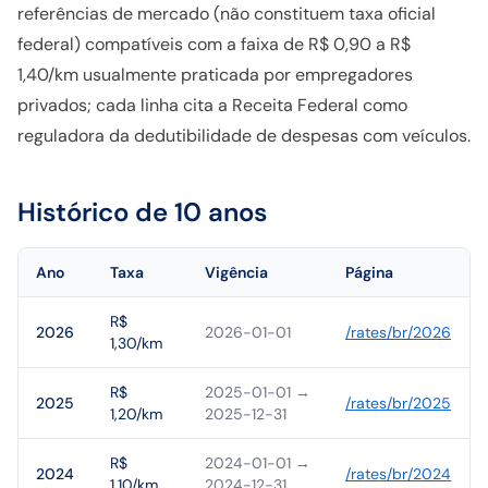
referências de mercado (não constituem taxa oficial
federal) compatíveis com a faixa de R$ 0,90 a R$
1,40/km usualmente praticada por empregadores
privados; cada linha cita a Receita Federal como
reguladora da dedutibilidade de despesas com veículos.
Histórico de 10 anos
Ano
Taxa
Vigência
Página
R$
2026
2026-01-01
/rates/
br
/
2026
1,30/km
R$
2025-01-01
→
2025
/rates/
br
/
2025
1,20/km
2025-12-31
R$
2024-01-01
→
2024
/rates/
br
/
2024
1,10/km
2024-12-31