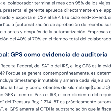
 el colaborador termina el mes con 95% de los viajes y
, presenta; el gerente aprueba directamente en el app 
mado y exporta el CSV al ERP. Ese ciclo end-to-end, si
 artículo [automatización de aprobación de reembolsos]
clo antes y después de la automatización. Empresas 
ón del 40% al 70% en el tiempo total del colaborador
cal: GPS como evidencia de auditoría
 Receita Federal, del SAT o del IRS, el log GPS es la ev
ué? Porque se genera contemporáneamente, es determ
incluye timestamp inmutable y amarra cada viaje a un 
uditoría fiscal y comprobantes de kilometraje](post:10
on GPS al centro. Para el IRS, el cumplimiento del requi
" del Treasury Reg. 1.274-5T es prácticamente autom
, el GPS amarra al CFDI la substanciación que la fisca