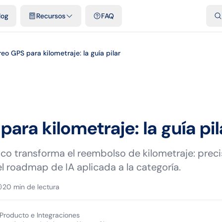
dades
Plantillas y hojas de cálculo gratis
Comparativos
Tarifas o
log
Recursos
FAQ
eo GPS para kilometraje: la guía pilar
ara kilometraje: la guía pil
o transforma el reembolso de kilometraje: preci
l roadmap de IA aplicada a la categoría.
20
min de lectura
 Producto e Integraciones