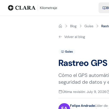
Blog
Calculadora de kilometraje
Glosario
Distancias entre ciu
Kilometraje
B
Blog
Guías
Rastr
Volver al blog
Guías
Rastreo GPS p
Cómo el GPS automátic
seguridad de datos y e
Última revisión
:
July 9, 2026
Felipe Andrade
Líder de