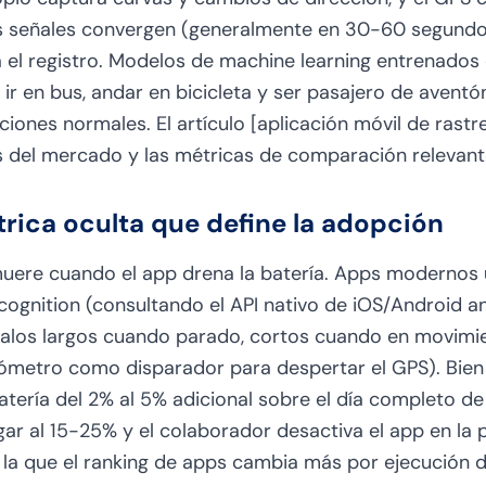
s señales convergen (generalmente en 30-60 segundos 
a el registro. Modelos de machine learning entrenados 
 ir en bus, andar en bicicleta y ser pasajero de aventó
iones normales. El artículo [aplicación móvil de rastr
es del mercado y las métricas de comparación relevant
étrica oculta que define la adopción
ere cuando el app drena la batería. Apps modernos
ecognition (consultando el API nativo de iOS/Android a
rvalos largos cuando parado, cortos cuando en movimie
ómetro como disparador para despertar el GPS). Bien
tería del 2% al 5% adicional sobre el día completo de 
ar al 15-25% y el colaborador desactiva el app en la
r la que el ranking de apps cambia más por ejecución d