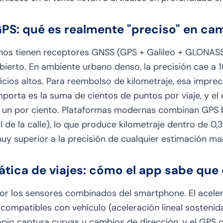
GPS: qué es realmente "preciso" en c
s tienen receptores GNSS (GPS + Galileo + GLONASS 
abierto. En ambiente urbano denso, la precisión cae a
ificios altos. Para reembolso de kilometraje, esa impr
mporta es la suma de cientos de puntos por viaje, y el 
e un por ciento. Plataformas modernas combinan GP
al de la calle), lo que produce kilometraje dentro de 
muy superior a la precisión de cualquier estimación ma
tica de viajes: cómo el app sabe que
or los sensores combinados del smartphone. El aceler
ompatibles con vehículo (aceleración lineal sostenida
copio captura curvas y cambios de dirección, y el GPS c