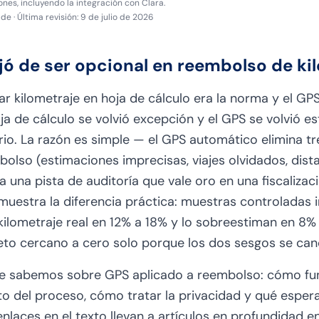
nes, incluyendo la integración con Clara.
ade
·
Última revisión
:
9 de julio de 2026
jó de ser opcional en reembolso de ki
r kilometraje en hoja de cálculo era la norma y el GPS 
hoja de cálculo se volvió excepción y el GPS se volvió
io. La razón es simple — el GPS automático elimina t
olso (estimaciones imprecisas, viajes olvidados, dista
 una pista de auditoría que vale oro en una fiscalizació
muestra la diferencia práctica: muestras controladas i
ilometraje real en 12% a 18% y lo sobreestiman en 8% a
eto cercano a cero solo porque los dos sesgos se can
que sabemos sobre GPS aplicado a reembolso: cómo fun
to del proceso, cómo tratar la privacidad y qué esper
enlaces en el texto llevan a artículos en profundidad 