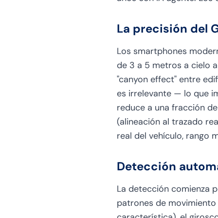
La precisión del 
Los smartphones moderno
de 3 a 5 metros a cielo 
"canyon effect" entre ed
es irrelevante — lo que i
reduce a una fracción d
(alineación al trazado re
real del vehículo, rango 
Detección automá
La detección comienza p
patrones de movimiento c
característica), el giros