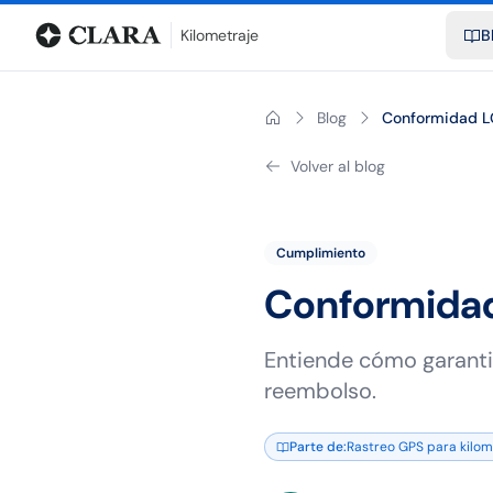
Blog
Calculadora de kilometraje
Glosario
Distancias entre ciu
Kilometraje
B
Blog
Conformidad L
Volver al blog
Cumplimiento
Conformidad
Entiende cómo garanti
reembolso.
Parte de
:
Rastreo GPS para kilomet