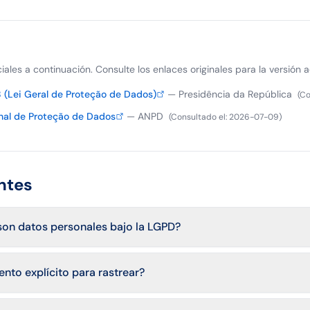
iciales a continuación. Consulte los enlaces originales para la versión a
 (Lei Geral de Proteção de Dados)
—
Presidência da República
(
Co
al de Proteção de Dados
—
ANPD
(
Consultado el
:
2026-07-09
)
ntes
son datos personales bajo la LGPD?
nto explícito para rastrear?