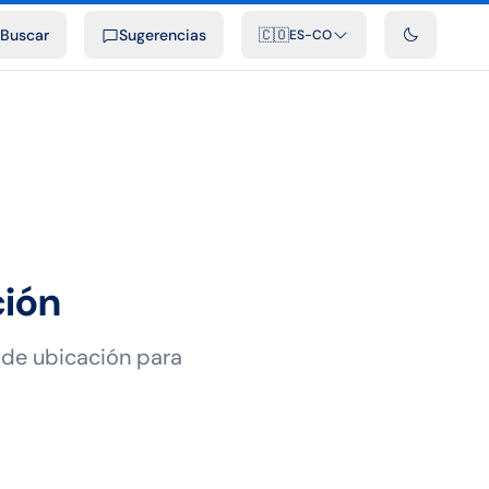
ficiales
Podcast
Videos
Desarrolladores
Integraciones
FAQ
Buscar
Sugerencias
🇨🇴
ES-CO
ción
 de ubicación para