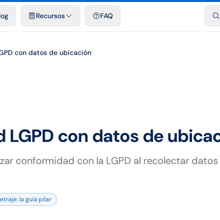
dades
Plantillas y hojas de cálculo gratis
Comparativos
Tarifas o
log
Recursos
FAQ
GPD con datos de ubicación
 LGPD con datos de ubica
zar conformidad con la LGPD al recolectar datos
raje: la guía pilar